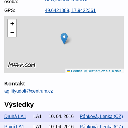
osoba:
GPS:
49.6421889, 17.9422361
+
−
Leaflet
|
© Seznam.cz a.s. a další
Kontakt
agilityudoli@centrum.cz
Výsledky
Druhá LA1
LA1
10. 04. 2016
Pánková, Lenka (CZ)
První LA1
LA1
10. 04. 2016
Pánková, Lenka (CZ)