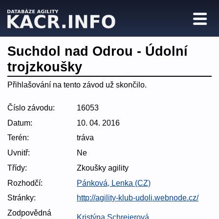
Suchdol nad Odrou - Údolní
trojzkoušky
Přihlašování na tento závod už skončilo.
Číslo závodu:
16053
Datum:
10. 04. 2016
Terén:
tráva
Uvnitř:
Ne
Třídy:
Zkoušky agility
Rozhodčí:
Pánková, Lenka (CZ)
Stránky:
http://agility-klub-udoli.webnode.cz/
Zodpovědná
Kristýna Schreierová