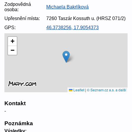
Zodpovědná
Michaela Bakrlíková
osoba:
Upřesnění místa:
7260 Taszár Kossuth u. (HRSZ 071/2)
GPS:
46.3738256, 17.9054373
+
−
Leaflet
|
© Seznam.cz a.s. a další
Kontakt
-
Poznámka
Výsledky: