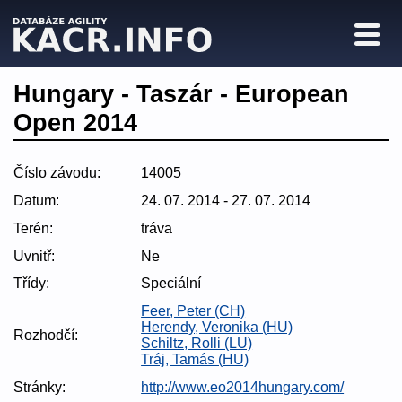
Hungary - Taszár - European
Open 2014
Číslo závodu:
14005
Datum:
24. 07. 2014 - 27. 07. 2014
Terén:
tráva
Uvnitř:
Ne
Třídy:
Speciální
Feer, Peter (CH)
Herendy, Veronika (HU)
Rozhodčí:
Schiltz, Rolli (LU)
Tráj, Tamás (HU)
Stránky:
http://www.eo2014hungary.com/