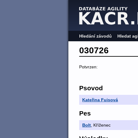
Hledání závodů
Hledat ag
030726
Potvrzen:
Psovod
Kateřina Fuisová
Pes
Bolt
, Kříženec