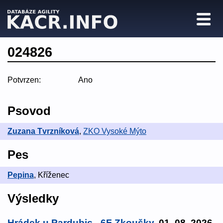
024826
Potvrzen:
Ano
Psovod
Zuzana Tvrzníková
,
ZKO Vysoké Mýto
Pes
Pepina
, Kříženec
Výsledky
Hrádek u Pardubic - 6F Zkoušky
, 01. 08. 2026