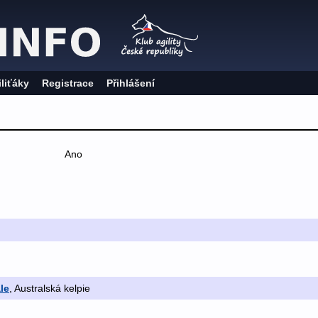
iliťáky
Registrace
Přihlášení
Ano
le
, Australská kelpie