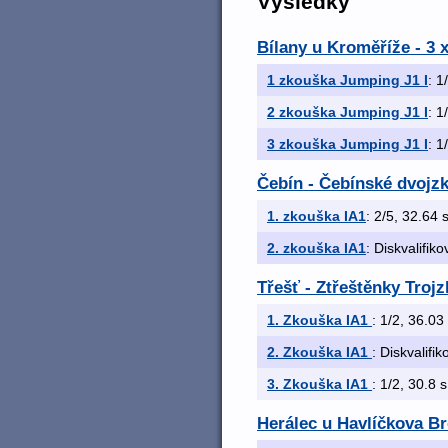
Výsledky
Bílany u Kroměříže - 3 
1 zkouška Jumping J1 I
: 1
2 zkouška Jumping J1 I
: 1
3 zkouška Jumping J1 I
: 1
Čebín - Čebínské dvojz
1. zkouška IA1
: 2/5, 32.64 s
2. zkouška IA1
: Diskvalifik
Třešť - Ztřeštěnky Troj
1. Zkouška IA1
: 1/2, 36.03 
2. Zkouška IA1
: Diskvalifi
3. Zkouška IA1
: 1/2, 30.8 s
Herálec u Havlíčkova Br