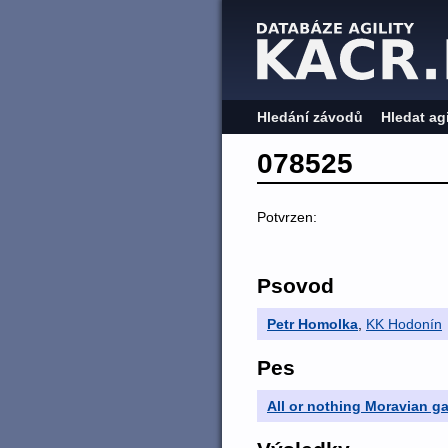
Hledání závodů
Hledat ag
078525
Potvrzen:
Psovod
Petr Homolka
,
KK Hodonín
Pes
All or nothing Moravian ga