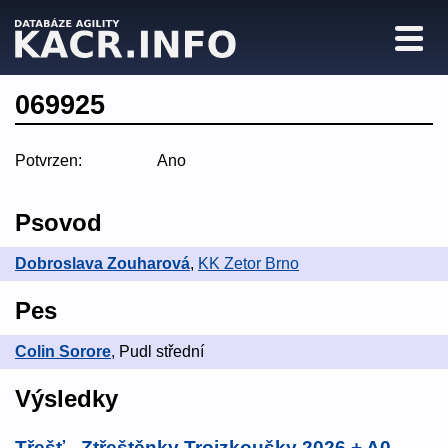
069925
Potvrzen:
Ano
Psovod
Dobroslava Zouharová
,
KK Zetor Brno
Pes
Colin Sorore
, Pudl střední
Výsledky
Třešť - Ztřeštěnky Trojzkoušky 2026 + A0