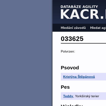
Hledání závodů
Hledat ag
033625
Potvrzen:
Psovod
Kristýna Štěpánová
Pes
Teddy
, Yorkšírský terier