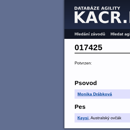
Hledání závodů
Hledat ag
017425
Potvrzen:
Psovod
Monika Drábková
Pes
Keysi
, Australský ovčák