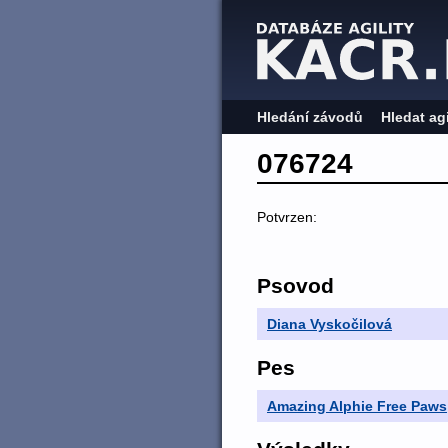
Hledání závodů
Hledat ag
076724
Potvrzen:
Psovod
Diana Vyskočilová
Pes
Amazing Alphie Free Paws