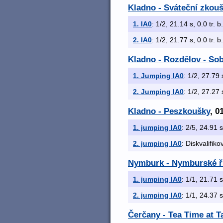
Kladno - Sváteční zkouš
1. IA0
: 1/2, 21.14 s, 0.0 tr. 
2. IA0
: 1/2, 21.77 s, 0.0 tr. 
Kladno - Rozdělov - Sob
1. Jumping IA0
: 1/2, 27.79 
2. Jumping IA0
: 1/2, 27.27 
Kladno - Peszkoušky
, 0
1. jumping IA0
: 2/5, 24.91 s
2. jumping IA0
: Diskvalifik
Nymburk - Nymburské ř
1. jumping IA0
: 1/1, 21.71 s
2. jumping IA0
: 1/1, 24.37 s
Čerčany - Tea Time at T