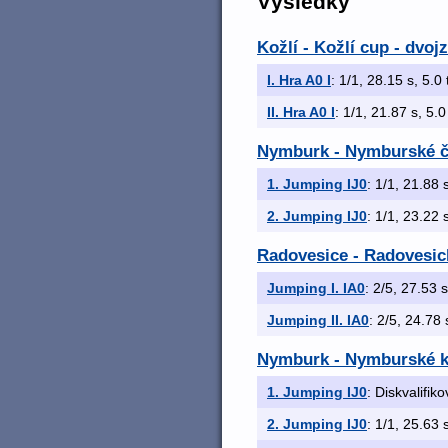
Výsledky
Kožlí - Kožlí cup - dvoj
I. Hra A0 I
: 1/1, 28.15 s, 5.0 
II. Hra A0 I
: 1/1, 21.87 s, 5.0
Nymburk - Nymburské č
1. Jumping IJ0
: 1/1, 21.88 s
2. Jumping IJ0
: 1/1, 23.22 s
Radovesice - Radovesic
Jumping I. IA0
: 2/5, 27.53 s
Jumping II. IA0
: 2/5, 24.78 
Nymburk - Nymburské kv
1. Jumping IJ0
: Diskvalifik
2. Jumping IJ0
: 1/1, 25.63 s