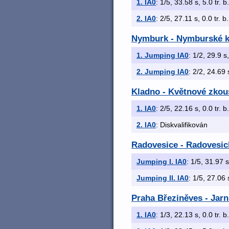
1. IA0
: 1/5, 33.58 s, 5.0 tr. 
2. IA0
: 2/5, 27.11 s, 0.0 tr. b
Nymburk - Nymburské k
1. Jumping IA0
: 1/2, 29.9 s
2. Jumping IA0
: 2/2, 24.69 
Kladno - Květnové zkouš
1. IA0
: 2/5, 22.16 s, 0.0 tr. 
2. IA0
: Diskvalifikován
Radovesice - Radovesic
Jumping I. IA0
: 1/5, 31.97 s
Jumping II. IA0
: 1/5, 27.06 
Praha Březiněves - Jarn
1. IA0
: 1/3, 22.13 s, 0.0 tr. 