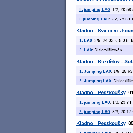
II. jumping LA0
: 1/2, 20.59 
I. jumping LA0
: 2/2, 28.69 s
Kladno - Sváteční zkouš
1. LA0
: 3/5, 24.03 s, 5.0 tr. 
2. LA0
: Diskvalifikován
Kladno - Rozdělov - Sob
1. Jumping LA0
: 1/5, 25.63
2. Jumping LA0
: Diskvalifi
Kladno - Peszkoušky
, 0
1. jumping LA0
: 1/3, 23.74 
2. jumping LA0
: 3/3, 20.17 
Kladno - Peszkoušky
, 0