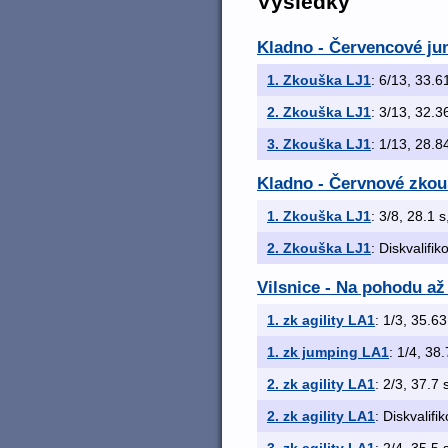
Výsledky
Kladno - Červencové ju
1. Zkouška LJ1
: 6/13, 33.61
2. Zkouška LJ1
: 3/13, 32.36
3. Zkouška LJ1
: 1/13, 28.84
Kladno - Červnové zkou
1. Zkouška LJ1
: 3/8, 28.1 s
2. Zkouška LJ1
: Diskvalifi
Vilsnice - Na pohodu až
1. zk agility LA1
: 1/3, 35.63
1. zk jumping LA1
: 1/4, 38.
2. zk agility LA1
: 2/3, 37.7 
2. zk agility LA1
: Diskvalifi