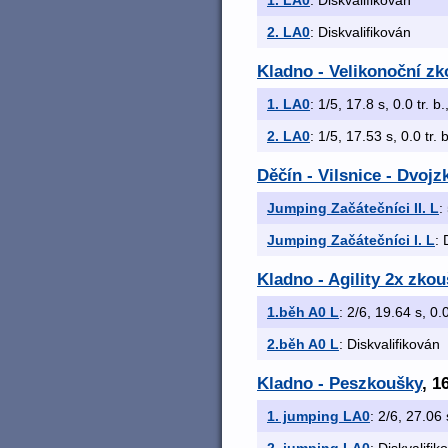
1. LA0
: Diskvalifikován
2. LA0
: Diskvalifikován
Kladno - Velikonoční zk
1. LA0
: 1/5, 17.8 s, 0.0 tr. b
2. LA0
: 1/5, 17.53 s, 0.0 tr. 
Děčín - Vilsnice - Dvoj
Jumping Začátečníci II. L
:
Jumping Začátečníci I. L
: 
Kladno - Agility 2x zkou
1.běh A0 L
: 2/6, 19.64 s, 0.0
2.běh A0 L
: Diskvalifikován
Kladno - Peszkoušky
, 1
1. jumping LA0
: 2/6, 27.06 