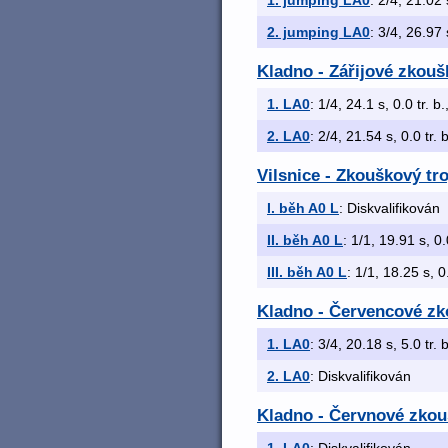
1. jumping LA0
: 2/4, 21.02 
2. jumping LA0
: 3/4, 26.97 
Kladno - Zářijové zkouš
1. LA0
: 1/4, 24.1 s, 0.0 tr. b
2. LA0
: 2/4, 21.54 s, 0.0 tr. 
Vilsnice - Zkouškový tr
I. běh A0 L
: Diskvalifikován
II. běh A0 L
: 1/1, 19.91 s, 0.
III. běh A0 L
: 1/1, 18.25 s, 0
Kladno - Červencové zk
1. LA0
: 3/4, 20.18 s, 5.0 tr. 
2. LA0
: Diskvalifikován
Kladno - Červnové zkouš