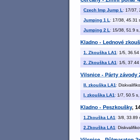
Czech Imp Jump L
: 17/37, 
Jumping 1 L
: 17/38, 45.31 s
Jumping 2 L
: 15/38, 51.9 s,
Kladno - Lednové zkoušk
1. Zkouška LA1
: 1/5, 36.54 
2. Zkouška LA1
: 1/5, 37.44 
Vilsnice - Párty závody 
II. zkouška LA1
: Diskvalifi
I. zkouška LA1
: 1/7, 50.5 s,
Kladno - Peszkoušky
, 1
1.Zkouška LA1
: 3/8, 33.89 
2.Zkouška LA1
: Diskvalifik
Vilsnice - Půlmaraton 2x