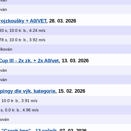
kován
kován
trojzkoušky + A0/VET
, 28. 03. 2026
93 s, 10.0 tr. b., 4.24 m/s
78 s, 10.0 tr. b., 3.92 m/s
ifikován
Cup III - 2x zk. + 2x A0/vet
, 13. 03. 2026
kován
kován
pingy dle výk. kategorie
, 15. 02. 2026
, 10.0 tr. b., 3.91 m/s
 s, 0.0 tr. b., 4.96 m/s
ikován
 "Czech Imp" - 13.ročník
, 07. 02. 2026