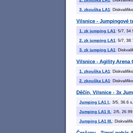
2. zkouška LA1
: Diskvalifi
3. zkouška LA1
: Diskvalifi
Vilsnice - Jumpingové 
1. zk jumping LA1
: 5/7, 34.
2. zk jumping LA1
: 5/7, 38.
3. zk jumping LA1
: Diskval
Vilsnice - Agility Arena 
1. zkouška LA1
: Diskvalifi
2. zkouška LA1
: Diskvalifi
Děčín, Vilsnice - 3x Jum
Jumping LA1 I.
: 3/5, 36.6 s
Jumping LA1 II.
: 2/5, 26.99
Jumping LA1 III.
: Diskvalif
Čerčany - Zimní pohár 4