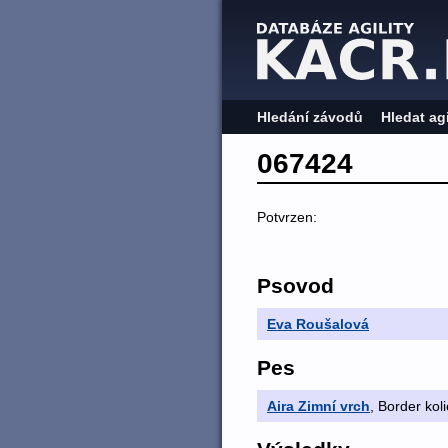
Hledání závodů
Hledat ag
067424
Potvrzen:
Psovod
Eva Roušalová
Pes
Aira Zimní vrch
, Border koli