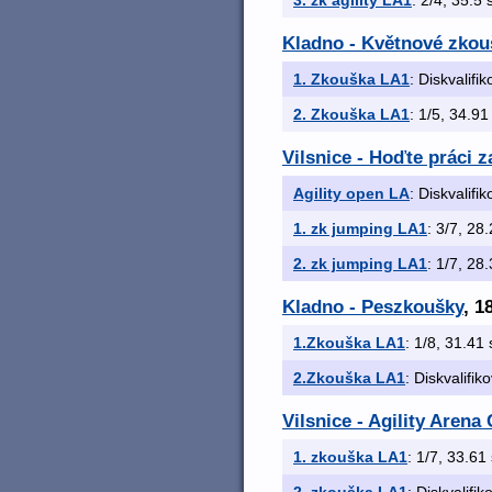
3. zk agility LA1
: 2/4, 35.5 
Kladno - Květnové zkouš
1. Zkouška LA1
: Diskvalifi
2. Zkouška LA1
: 1/5, 34.91 
Vilsnice - Hoďte práci z
Agility open LA
: Diskvalifi
1. zk jumping LA1
: 3/7, 28.
2. zk jumping LA1
: 1/7, 28.
Kladno - Peszkoušky
, 1
1.Zkouška LA1
: 1/8, 31.41 
2.Zkouška LA1
: Diskvalifik
Vilsnice - Agility Arena 
1. zkouška LA1
: 1/7, 33.61 