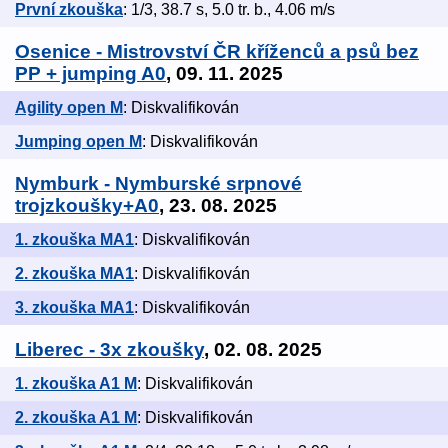
První zkouška
: 1/3, 38.7 s, 5.0 tr. b., 4.06 m/s
Osenice - Mistrovství ČR kříženců a psů bez
PP + jumping A0
, 09. 11. 2025
Agility open M
: Diskvalifikován
Jumping open M
: Diskvalifikován
Nymburk - Nymburské srpnové
trojzkoušky+A0
, 23. 08. 2025
1. zkouška MA1
: Diskvalifikován
2. zkouška MA1
: Diskvalifikován
3. zkouška MA1
: Diskvalifikován
Liberec - 3x zkoušky
, 02. 08. 2025
1. zkouška A1 M
: Diskvalifikován
2. zkouška A1 M
: Diskvalifikován