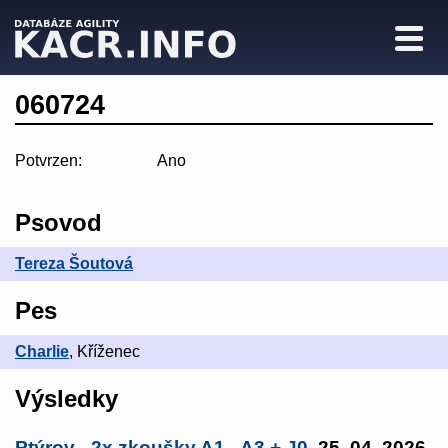
060724
Potvrzen:
Ano
Psovod
Tereza Šoutová
Pes
Charlie
, Kříženec
Výsledky
Ptýrov - 2x zkoušky A1 - A3 + J0
, 25. 04. 2026