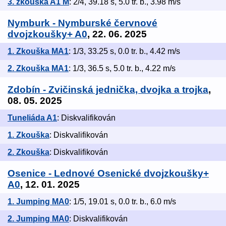
3. zkouška A1 M
: 2/4, 39.18 s, 5.0 tr. b., 3.98 m/s
Nymburk - Nymburské červnové
dvojzkoušky+ A0
, 22. 06. 2025
1. Zkouška MA1
: 1/3, 33.25 s, 0.0 tr. b., 4.42 m/s
2. Zkouška MA1
: 1/3, 36.5 s, 5.0 tr. b., 4.22 m/s
Zdobín - Zvičinská jednička, dvojka a trojka
,
08. 05. 2025
Tuneliáda A1
: Diskvalifikován
1. Zkouška
: Diskvalifikován
2. Zkouška
: Diskvalifikován
Osenice - Lednové Osenické dvojzkoušky+
A0
, 12. 01. 2025
1. Jumping MA0
: 1/5, 19.01 s, 0.0 tr. b., 6.0 m/s
2. Jumping MA0
: Diskvalifikován