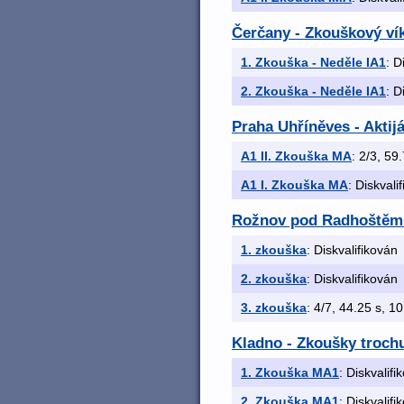
Čerčany - Zkouškový ví
1. Zkouška - Neděle IA1
: D
2. Zkouška - Neděle IA1
: D
Praha Uhříněves - Aktij
A1 II. Zkouška MA
: 2/3, 59.
A1 I. Zkouška MA
: Diskvali
Rožnov pod Radhoštěm 
1. zkouška
: Diskvalifikován
2. zkouška
: Diskvalifikován
3. zkouška
: 4/7, 44.25 s, 10
Kladno - Zkoušky trochu
1. Zkouška MA1
: Diskvalifi
2. Zkouška MA1
: Diskvalifi