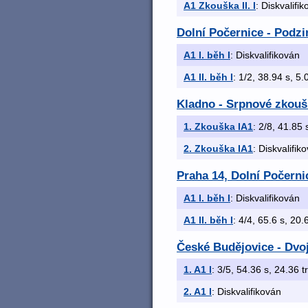
A1 Zkouška II. I
: Diskvalifi
Dolní Počernice - Podz
A1 I. běh I
: Diskvalifikován
A1 II. běh I
: 1/2, 38.94 s, 5.0
Kladno - Srpnové zkoušk
1. Zkouška IA1
: 2/8, 41.85 
2. Zkouška IA1
: Diskvalifik
Praha 14, Dolní Počern
A1 I. běh I
: Diskvalifikován
A1 II. běh I
: 4/4, 65.6 s, 20.6
České Budějovice - Dvo
1. A1 I
: 3/5, 54.36 s, 24.36 t
2. A1 I
: Diskvalifikován