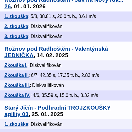
26
, 01. 01. 2026
1. zkouška
: 5/8, 38.81 s, 20.0 tr. b., 3.61 m/s
2. zkouška
: Diskvalifikován
3. zkouška
: Diskvalifikován
Rožnov pod Radhoštěm - Valentýnská
JEDNIČKA
, 14. 02. 2025
Zkouška I.
: Diskvalifikován
Zkouška II.
: 6/7, 42.35 s, 17.35 tr. b., 2.83 m/s
Zkouška III.
: Diskvalifikován
Zkouška IV.
: 4/6, 35.59 s, 15.0 tr. b., 3.32 m/s
Starý Jičín - Podhradní TROJZKOUŠKY
agility 03
, 25. 01. 2025
1. zkouška
: Diskvalifikován