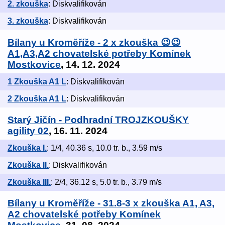
2. zkouška
: Diskvalifikován
3. zkouška
: Diskvalifikován
Bílany u Kroměříže - 2 x zkouška 😉😉
A1,A3,A2 chovatelské potřeby Komínek
Mostkovice
, 14. 12. 2024
1 Zkouška A1 L
: Diskvalifikován
2 Zkouška A1 L
: Diskvalifikován
Starý Jičín - Podhradní TROJZKOUŠKY
agility 02
, 16. 11. 2024
Zkouška I.
: 1/4, 40.36 s, 10.0 tr. b., 3.59 m/s
Zkouška II.
: Diskvalifikován
Zkouška III.
: 2/4, 36.12 s, 5.0 tr. b., 3.79 m/s
Bílany u Kroměříže - 31.8-3 x zkouška A1, A3,
A2 chovatelské potřeby Komínek