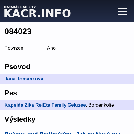
084023
Potvrzen:
Ano
Psovod
Jana Tománková
Pes
Kapsida Zika ReiEta Family Geluzee
, Border kolie
Výsledky
Rožnov pod Radhoštěm - Jak na Nový rok...