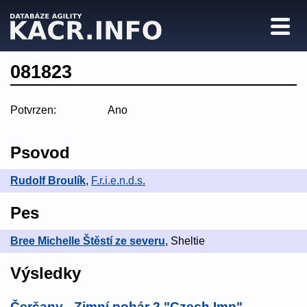
081823
Potvrzen:
Ano
Psovod
Rudolf Broulík
,
F.r.i.e.n.d.s.
Pes
Bree Michelle Štěstí ze severu
, Sheltie
Výsledky
Čerčany - Zimní pohár 2 "Czech Imp" -