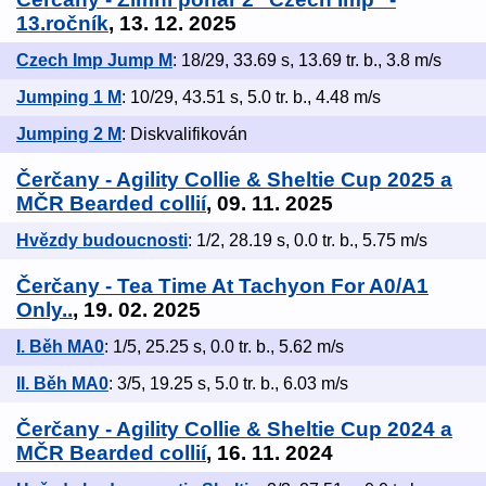
13.ročník
, 13. 12. 2025
Czech Imp Jump M
: 18/29, 33.69 s, 13.69 tr. b., 3.8 m/s
Jumping 1 M
: 10/29, 43.51 s, 5.0 tr. b., 4.48 m/s
Jumping 2 M
: Diskvalifikován
Čerčany - Agility Collie & Sheltie Cup 2025 a
MČR Bearded collií
, 09. 11. 2025
Hvězdy budoucnosti
: 1/2, 28.19 s, 0.0 tr. b., 5.75 m/s
Čerčany - Tea Time At Tachyon For A0/A1
Only..
, 19. 02. 2025
I. Běh MA0
: 1/5, 25.25 s, 0.0 tr. b., 5.62 m/s
II. Běh MA0
: 3/5, 19.25 s, 5.0 tr. b., 6.03 m/s
Čerčany - Agility Collie & Sheltie Cup 2024 a
MČR Bearded collií
, 16. 11. 2024