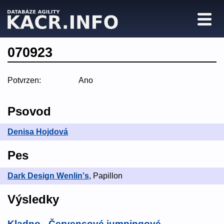
070923
Potvrzen:
Ano
Psovod
Denisa Hojdová
Pes
Dark Design Wenlin's
, Papillon
Výsledky
Kladno - Červencové jumpingové