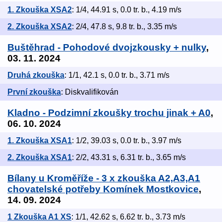
1. Zkouška XSA2
: 1/4, 44.91 s, 0.0 tr. b., 4.19 m/s
2. Zkouška XSA2
: 2/4, 47.8 s, 9.8 tr. b., 3.35 m/s
Buštěhrad - Pohodové dvojzkousky + nulky
,
03. 11. 2024
Druhá zkouška
: 1/1, 42.1 s, 0.0 tr. b., 3.71 m/s
První zkouška
: Diskvalifikován
Kladno - Podzimní zkoušky trochu jinak + A0
,
06. 10. 2024
1. Zkouška XSA1
: 1/2, 39.03 s, 0.0 tr. b., 3.97 m/s
2. Zkouška XSA1
: 2/2, 43.31 s, 6.31 tr. b., 3.65 m/s
Bílany u Kroměříže - 3 x zkouška A2,A3,A1
chovatelské potřeby Komínek Mostkovice
,
14. 09. 2024
1 Zkouška A1 XS
: 1/1, 42.62 s, 6.62 tr. b., 3.73 m/s