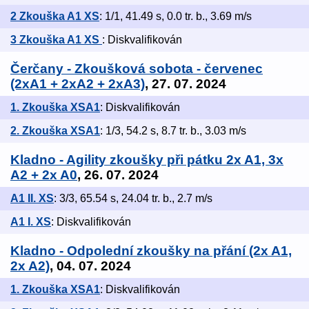
2 Zkouška A1 XS
: 1/1, 41.49 s, 0.0 tr. b., 3.69 m/s
3 Zkouška A1 XS
: Diskvalifikován
Čerčany - Zkoušková sobota - červenec
(2xA1 + 2xA2 + 2xA3)
, 27. 07. 2024
1. Zkouška XSA1
: Diskvalifikován
2. Zkouška XSA1
: 1/3, 54.2 s, 8.7 tr. b., 3.03 m/s
Kladno - Agility zkoušky při pátku 2x A1, 3x
A2 + 2x A0
, 26. 07. 2024
A1 II. XS
: 3/3, 65.54 s, 24.04 tr. b., 2.7 m/s
A1 I. XS
: Diskvalifikován
Kladno - Odpolední zkoušky na přání (2x A1,
2x A2)
, 04. 07. 2024
1. Zkouška XSA1
: Diskvalifikován