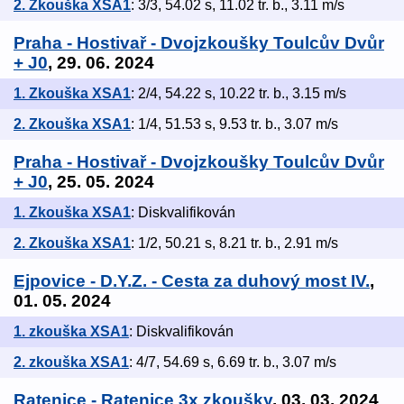
2. Zkouška XSA1
: 3/3, 54.02 s, 11.02 tr. b., 3.11 m/s
Praha - Hostivař - Dvojzkoušky Toulcův Dvůr
+ J0
, 29. 06. 2024
1. Zkouška XSA1
: 2/4, 54.22 s, 10.22 tr. b., 3.15 m/s
2. Zkouška XSA1
: 1/4, 51.53 s, 9.53 tr. b., 3.07 m/s
Praha - Hostivař - Dvojzkoušky Toulcův Dvůr
+ J0
, 25. 05. 2024
1. Zkouška XSA1
: Diskvalifikován
2. Zkouška XSA1
: 1/2, 50.21 s, 8.21 tr. b., 2.91 m/s
Ejpovice - D.Y.Z. - Cesta za duhový most IV.
,
01. 05. 2024
1. zkouška XSA1
: Diskvalifikován
2. zkouška XSA1
: 4/7, 54.69 s, 6.69 tr. b., 3.07 m/s
Ratenice - Ratenice 3x zkoušky
, 03. 03. 2024