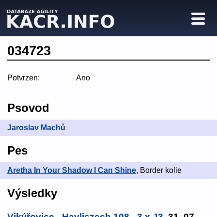
034723
Potvrzen:
Ano
Psovod
Jaroslav Machů
Pes
Aretha In Your Shadow I Can Shine
, Border kolie
Výsledky
Vikýřovice - Havliczech 108 - 3 x J3
, 31. 07.