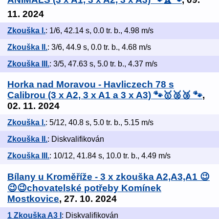
11. 2024
Zkouška I.
: 1/6, 42.14 s, 0.0 tr. b., 4.98 m/s
Zkouška II.
: 3/6, 44.9 s, 0.0 tr. b., 4.68 m/s
Zkouška III.
: 3/5, 47.63 s, 5.0 tr. b., 4.37 m/s
Horka nad Moravou - Havliczech 78 s
Calibrou (3 x A2, 3 x A1 a 3 x A3) 🐾🥇🥈🥉 🐾
,
02. 11. 2024
Zkouška I.
: 5/12, 40.8 s, 5.0 tr. b., 5.15 m/s
Zkouška II.
: Diskvalifikován
Zkouška III.
: 10/12, 41.84 s, 10.0 tr. b., 4.49 m/s
Bílany u Kroměříže - 3 x zkouška A2,A3,A1 😉
😉😉chovatelské potřeby Komínek
Mostkovice
, 27. 10. 2024
1 Zkouška A3 I
: Diskvalifikován