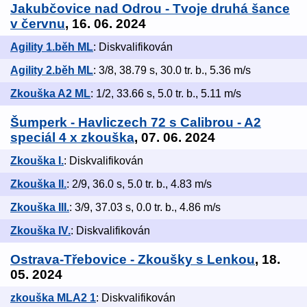
Jakubčovice nad Odrou - Tvoje druhá šance
v červnu
, 16. 06. 2024
Agility 1.běh ML
: Diskvalifikován
Agility 2.běh ML
: 3/8, 38.79 s, 30.0 tr. b., 5.36 m/s
Zkouška A2 ML
: 1/2, 33.66 s, 5.0 tr. b., 5.11 m/s
Šumperk - Havliczech 72 s Calibrou - A2
speciál 4 x zkouška
, 07. 06. 2024
Zkouška I.
: Diskvalifikován
Zkouška II.
: 2/9, 36.0 s, 5.0 tr. b., 4.83 m/s
Zkouška III.
: 3/9, 37.03 s, 0.0 tr. b., 4.86 m/s
Zkouška IV.
: Diskvalifikován
Ostrava-Třebovice - Zkoušky s Lenkou
, 18.
05. 2024
zkouška MLA2 1
: Diskvalifikován