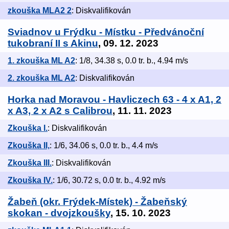
zkouška MLA2 2
: Diskvalifikován
Sviadnov u Frýdku - Místku - Předvánoční
tukobraní II s Akinu
, 09. 12. 2023
1. zkouška ML A2
: 1/8, 34.38 s, 0.0 tr. b., 4.94 m/s
2. zkouška ML A2
: Diskvalifikován
Horka nad Moravou - Havliczech 63 - 4 x A1, 2
x A3, 2 x A2 s Calibrou
, 11. 11. 2023
Zkouška I.
: Diskvalifikován
Zkouška II,
: 1/6, 34.06 s, 0.0 tr. b., 4.4 m/s
Zkouška III.
: Diskvalifikován
Zkouška IV.
: 1/6, 30.72 s, 0.0 tr. b., 4.92 m/s
Žabeň (okr. Frýdek-Místek) - Žabeňský
skokan - dvojzkoušky
, 15. 10. 2023