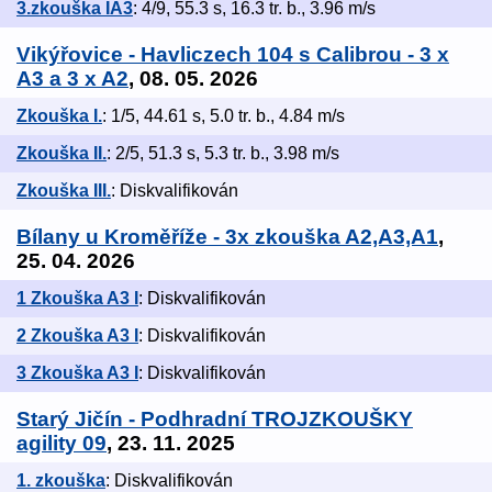
3.zkouška IA3
: 4/9, 55.3 s, 16.3 tr. b., 3.96 m/s
Vikýřovice - Havliczech 104 s Calibrou - 3 x
A3 a 3 x A2
, 08. 05. 2026
Zkouška I.
: 1/5, 44.61 s, 5.0 tr. b., 4.84 m/s
Zkouška II.
: 2/5, 51.3 s, 5.3 tr. b., 3.98 m/s
Zkouška III.
: Diskvalifikován
Bílany u Kroměříže - 3x zkouška A2,A3,A1
,
25. 04. 2026
1 Zkouška A3 I
: Diskvalifikován
2 Zkouška A3 I
: Diskvalifikován
3 Zkouška A3 I
: Diskvalifikován
Starý Jičín - Podhradní TROJZKOUŠKY
agility 09
, 23. 11. 2025
1. zkouška
: Diskvalifikován