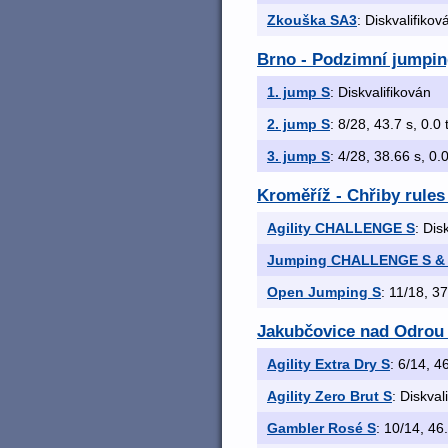
Zkouška SA3
: Diskvalifikov
Brno - Podzimní jumpi
1. jump S
: Diskvalifikován
2. jump S
: 8/28, 43.7 s, 0.0 
3. jump S
: 4/28, 38.66 s, 0.0
Kroměříž - Chřiby rules
Agility CHALLENGE S
: Dis
Jumping CHALLENGE S &
Open Jumping S
: 11/18, 37
Jakubčovice nad Odro
Agility Extra Dry S
: 6/14, 46
Agility Zero Brut S
: Diskval
Gambler Rosé S
: 10/14, 46.