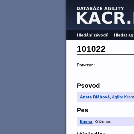
Hledání závodů
Hledat ag
101022
Potvrzen:
Psovod
Aneta Bláhová
,
Agility Kro
Pes
Emma
, Kříženec