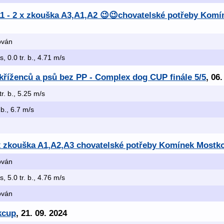
.11 - 2 x zkouška A3,A1,A2 😉😉chovatelské potřeby Kom
kován
s, 0.0 tr. b., 4.71 m/s
 kříženců a psů bez PP - Complex dog CUP finále 5/5
, 06
tr. b., 5.25 m/s
 b., 6.7 m/s
 x zkouška A1,A2,A3 chovatelské potřeby Komínek Mostk
kován
s, 5.0 tr. b., 4.76 m/s
kován
kcup
, 21. 09. 2024