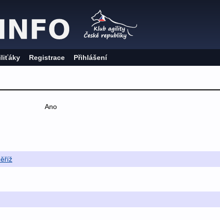
iliťáky
Registrace
Přihlášení
Ano
měříž