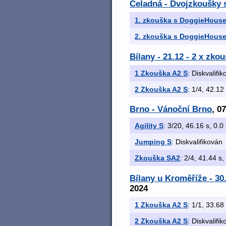
Čeladná - Dvojzkoušky
1. zkouška s DoggieHous
2. zkouška s DoggieHous
Bílany - 21.12 - 2 x zk
1 Zkouška A2 S
: Diskvalifi
2 Zkouška A2 S
: 1/4, 42.12 
Brno - Vánoční Brno
, 0
Agility S
: 3/20, 46.16 s, 0.0 
Jumping S
: Diskvalifikován
Zkouška SA2
: 2/4, 41.44 s,
Bílany u Kroměříže - 3
2024
1 Zkouška A2 S
: 1/1, 33.68 
2 Zkouška A2 S
: Diskvalifi