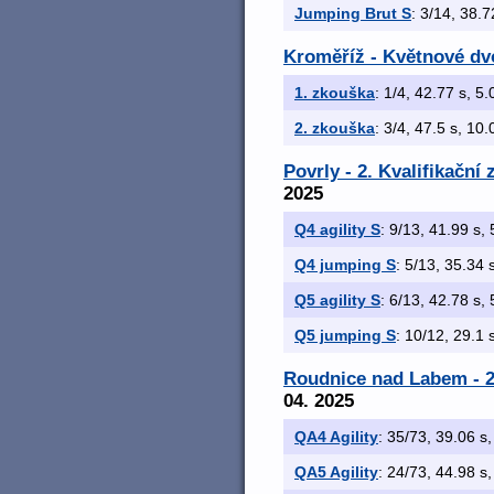
Jumping Brut S
: 3/14, 38.7
Kroměříž - Květnové dv
1. zkouška
: 1/4, 42.77 s, 5.
2. zkouška
: 3/4, 47.5 s, 10.
Povrly - 2. Kvalifikačn
2025
Q4 agility S
: 9/13, 41.99 s, 
Q4 jumping S
: 5/13, 35.34 s
Q5 agility S
: 6/13, 42.78 s, 
Q5 jumping S
: 10/12, 29.1 s
Roudnice nad Labem - 2
04. 2025
QA4 Agility
: 35/73, 39.06 s,
QA5 Agility
: 24/73, 44.98 s,