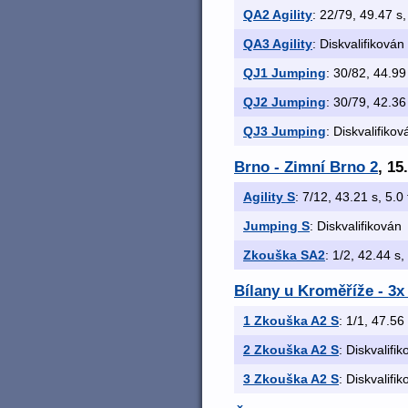
QA2 Agility
: 22/79, 49.47 s,
QA3 Agility
: Diskvalifikován
QJ1 Jumping
: 30/82, 44.99 
QJ2 Jumping
: 30/79, 42.36 
QJ3 Jumping
: Diskvalifikov
Brno - Zimní Brno 2
, 15
Agility S
: 7/12, 43.21 s, 5.0 
Jumping S
: Diskvalifikován
Zkouška SA2
: 1/2, 42.44 s,
Bílany u Kroměříže - 3
1 Zkouška A2 S
: 1/1, 47.56 
2 Zkouška A2 S
: Diskvalifi
3 Zkouška A2 S
: Diskvalifi