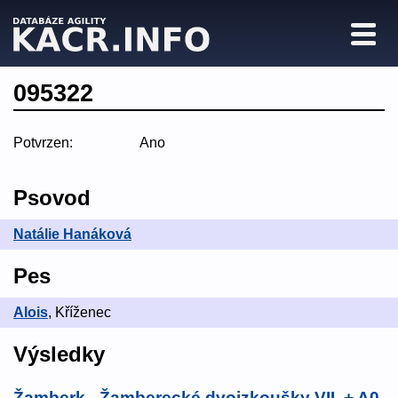
095322
Potvrzen:
Ano
Psovod
Natálie Hanáková
Pes
Alois
, Kříženec
Výsledky
Žamberk - Žamberecké dvojzkoušky VII. + A0
,