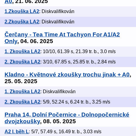
A0
, 21. 06. 2025
1.Zkouška LA2
: Diskvalifikován
2.Zkouška LA2
: Diskvalifikován
Čerčany - Tea Time At Tachyon For A1/A2
Only
, 04. 06. 2025
1. Zkouška LA2
: 10/10, 61.39 s, 21.39 tr. b., 3.0 m/s
2. Zkouška LA2
: 3/10, 67.85 s, 25.85 tr. b., 2.84 m/s
Kladno - Květnové zkoušky trochu jinak + A0
,
25. 05. 2025
1. Zkouška LA2
: Diskvalifikován
2. Zkouška LA2
: 5/9, 52.24 s, 6.24 tr. b., 3.25 m/s
Praha 14, Dolní Počernice - Dolnopočernické
dvojzkoušky
, 08. 05. 2025
A2 I. běh L
: 5/7, 57.49 s, 16.49 tr. b., 3.03 m/s