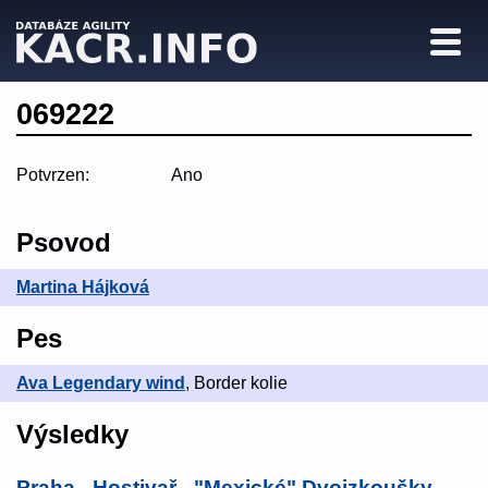
069222
Potvrzen:
Ano
Psovod
Martina Hájková
Pes
Ava Legendary wind
, Border kolie
Výsledky
Praha - Hostivař - "Mexické" Dvojzkoušky