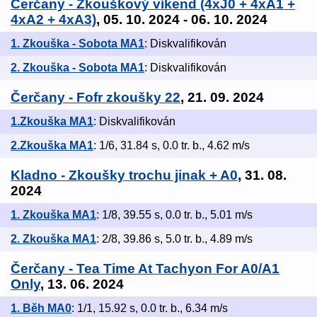
Čerčany - Zkouškový víkend (4xJ0 + 4xA1 +
4xA2 + 4xA3)
, 05. 10. 2024 - 06. 10. 2024
1. Zkouška - Sobota MA1
: Diskvalifikován
2. Zkouška - Sobota MA1
: Diskvalifikován
Čerčany - Fofr zkoušky 22
, 21. 09. 2024
1.Zkouška MA1
: Diskvalifikován
2.Zkouška MA1
: 1/6, 31.84 s, 0.0 tr. b., 4.62 m/s
Kladno - Zkoušky trochu jinak + A0
, 31. 08.
2024
1. Zkouška MA1
: 1/8, 39.55 s, 0.0 tr. b., 5.01 m/s
2. Zkouška MA1
: 2/8, 39.86 s, 5.0 tr. b., 4.89 m/s
Čerčany - Tea Time At Tachyon For A0/A1
Only
, 13. 06. 2024
1. Běh MA0
: 1/1, 15.92 s, 0.0 tr. b., 6.34 m/s