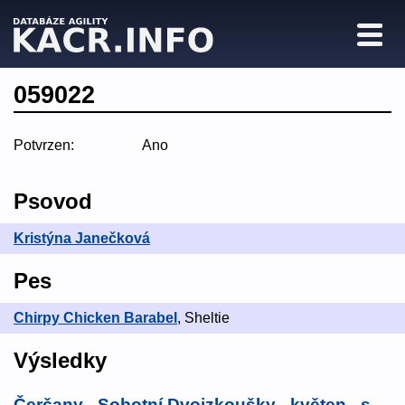
059022
Potvrzen:
Ano
Psovod
Kristýna Janečková
Pes
Chirpy Chicken Barabel
, Sheltie
Výsledky
Čerčany - Sobotní Dvojzkoušky - květen - s