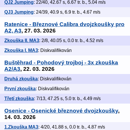
QJ2 Jumping
: 22/40, 42.67 s, 6.67 tr. b., 5.04 m/s
QJ3 Jumping
: 24/39, 40.9 s, 6.9 tr. b., 4.67 m/s
Ratenice - Březnové Calibra dvojzkoušky pro
A2, A3
, 27. 03. 2026
Zkouška II. MA3
: 2/8, 40.05 s, 0.0 tr. b., 4.52 m/s
Zkouška I. MA3
: Diskvalifikován
Buštěhrad - Pohodový trojboj - 3x zkouška
A2/A3
, 22. 03. 2026
Druhá zkouška
: Diskvalifikován
První zkouška
: Diskvalifikován
Třetí zkouška
: 7/13, 47.25 s, 5.0 tr. b., 4.49 m/s
Osenice - Osenické březnové dvojzkoušky
,
14. 03. 2026
1.Zkouška MA3
: 4/20, 41.88 s, 0.0 tr. b., 4.87 m/s