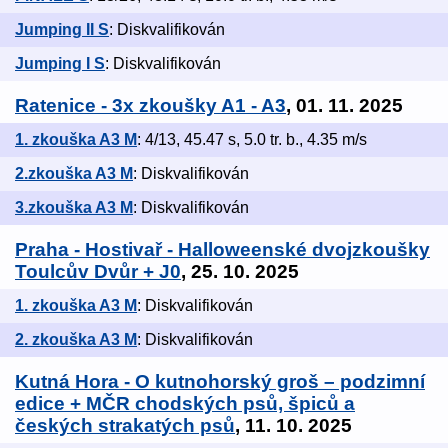
Jumping II S
: Diskvalifikován
Jumping I S
: Diskvalifikován
Ratenice - 3x zkoušky A1 - A3
, 01. 11. 2025
1. zkouška A3 M
: 4/13, 45.47 s, 5.0 tr. b., 4.35 m/s
2.zkouška A3 M
: Diskvalifikován
3.zkouška A3 M
: Diskvalifikován
Praha - Hostivař - Halloweenské dvojzkoušky
Toulcův Dvůr + J0
, 25. 10. 2025
1. zkouška A3 M
: Diskvalifikován
2. zkouška A3 M
: Diskvalifikován
Kutná Hora - O kutnohorský groš – podzimní
edice + MČR chodských psů, špiců a
českých strakatých psů
, 11. 10. 2025