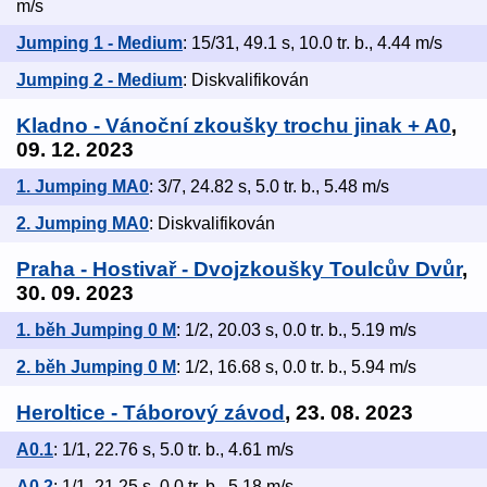
m/s
Jumping 1 - Medium
: 15/31, 49.1 s, 10.0 tr. b., 4.44 m/s
Jumping 2 - Medium
: Diskvalifikován
Kladno - Vánoční zkoušky trochu jinak + A0
,
09. 12. 2023
1. Jumping MA0
: 3/7, 24.82 s, 5.0 tr. b., 5.48 m/s
2. Jumping MA0
: Diskvalifikován
Praha - Hostivař - Dvojzkoušky Toulcův Dvůr
,
30. 09. 2023
1. běh Jumping 0 M
: 1/2, 20.03 s, 0.0 tr. b., 5.19 m/s
2. běh Jumping 0 M
: 1/2, 16.68 s, 0.0 tr. b., 5.94 m/s
Heroltice - Táborový závod
, 23. 08. 2023
A0.1
: 1/1, 22.76 s, 5.0 tr. b., 4.61 m/s
A0.2
: 1/1, 21.25 s, 0.0 tr. b., 5.18 m/s