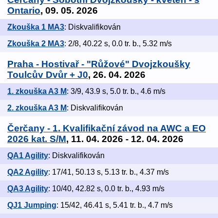
Ontario
, 09. 05. 2026
Zkouška 1 MA3
: Diskvalifikován
Zkouška 2 MA3
: 2/8, 40.22 s, 0.0 tr. b., 5.32 m/s
Praha - Hostivař - "Růžové" Dvojzkoušky
Toulcův Dvůr + J0
, 26. 04. 2026
1. zkouška A3 M
: 3/9, 43.9 s, 5.0 tr. b., 4.6 m/s
2. zkouška A3 M
: Diskvalifikován
Čerčany - 1. Kvalifikační závod na AWC a EO
2026 kat. S/M
, 11. 04. 2026 - 12. 04. 2026
QA1 Agility
: Diskvalifikován
QA2 Agility
: 17/41, 50.13 s, 5.13 tr. b., 4.37 m/s
QA3 Agility
: 10/40, 42.82 s, 0.0 tr. b., 4.93 m/s
QJ1 Jumping
: 15/42, 46.41 s, 5.41 tr. b., 4.7 m/s