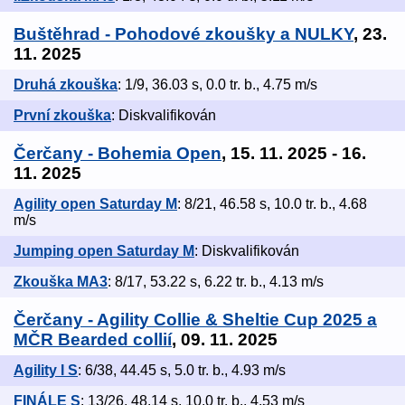
Buštěhrad - Pohodové zkoušky a NULKY
, 23.
11. 2025
Druhá zkouška
: 1/9, 36.03 s, 0.0 tr. b., 4.75 m/s
První zkouška
: Diskvalifikován
Čerčany - Bohemia Open
, 15. 11. 2025 - 16.
11. 2025
Agility open Saturday M
: 8/21, 46.58 s, 10.0 tr. b., 4.68
m/s
Jumping open Saturday M
: Diskvalifikován
Zkouška MA3
: 8/17, 53.22 s, 6.22 tr. b., 4.13 m/s
Čerčany - Agility Collie & Sheltie Cup 2025 a
MČR Bearded collií
, 09. 11. 2025
Agility I S
: 6/38, 44.45 s, 5.0 tr. b., 4.93 m/s
FINÁLE S
: 13/26, 48.14 s, 10.0 tr. b., 4.53 m/s