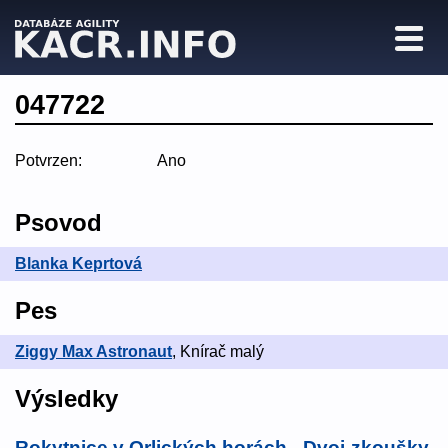
047722
Potvrzen:
Ano
Psovod
Blanka Keprtová
Pes
Ziggy Max Astronaut
, Knírač malý
Výsledky
Rokytnice v Orlických horách - Dvoj-zkoušky