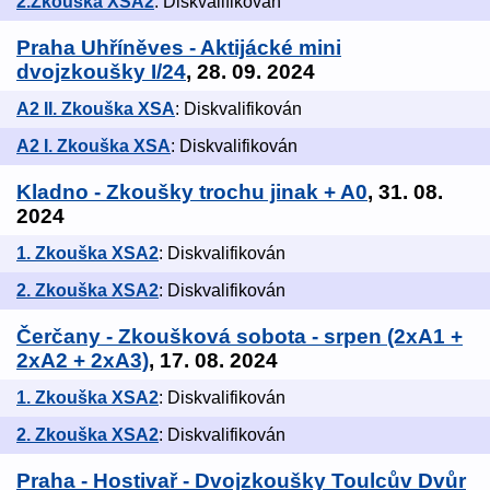
2.Zkouška XSA2
: Diskvalifikován
Praha Uhříněves - Aktijácké mini
dvojzkoušky I/24
, 28. 09. 2024
A2 II. Zkouška XSA
: Diskvalifikován
A2 I. Zkouška XSA
: Diskvalifikován
Kladno - Zkoušky trochu jinak + A0
, 31. 08.
2024
1. Zkouška XSA2
: Diskvalifikován
2. Zkouška XSA2
: Diskvalifikován
Čerčany - Zkoušková sobota - srpen (2xA1 +
2xA2 + 2xA3)
, 17. 08. 2024
1. Zkouška XSA2
: Diskvalifikován
2. Zkouška XSA2
: Diskvalifikován
Praha - Hostivař - Dvojzkoušky Toulcův Dvůr