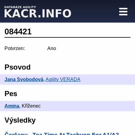
084421
Potvrzen:
Ano
Psovod
Jana Svobodová
,
Agility VERADA
Pes
Amina
, Kříženec
Výsledky
Čerčany - Tea Time At Tachyon For A1/A2