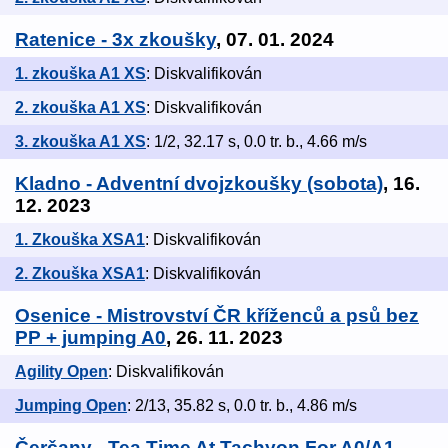
Ratenice - 3x zkoušky
, 07. 01. 2024
1. zkouška A1 XS
: Diskvalifikován
2. zkouška A1 XS
: Diskvalifikován
3. zkouška A1 XS
: 1/2, 32.17 s, 0.0 tr. b., 4.66 m/s
Kladno - Adventní dvojzkoušky (sobota)
, 16.
12. 2023
1. Zkouška XSA1
: Diskvalifikován
2. Zkouška XSA1
: Diskvalifikován
Osenice - Mistrovství ČR kříženců a psů bez
PP + jumping A0
, 26. 11. 2023
Agility Open
: Diskvalifikován
Jumping Open
: 2/13, 35.82 s, 0.0 tr. b., 4.86 m/s
Čerčany - Tea Time At Tachyon For A0/A1