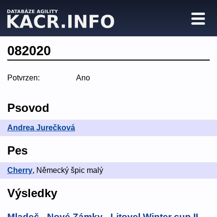
082020
Potvrzen:
Ano
Psovod
Andrea Jurečková
Pes
Cherry
, Německý špic malý
Výsledky
Mladeč - Nové Zámky - Litovel Winter cup II.