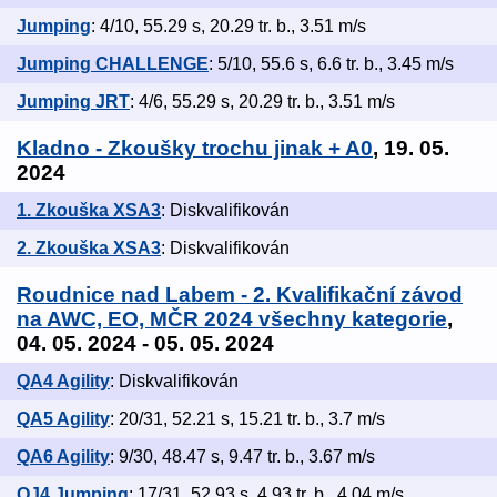
Jumping
: 4/10, 55.29 s, 20.29 tr. b., 3.51 m/s
Jumping CHALLENGE
: 5/10, 55.6 s, 6.6 tr. b., 3.45 m/s
Jumping JRT
: 4/6, 55.29 s, 20.29 tr. b., 3.51 m/s
Kladno - Zkoušky trochu jinak + A0
, 19. 05.
2024
1. Zkouška XSA3
: Diskvalifikován
2. Zkouška XSA3
: Diskvalifikován
Roudnice nad Labem - 2. Kvalifikační závod
na AWC, EO, MČR 2024 všechny kategorie
,
04. 05. 2024 - 05. 05. 2024
QA4 Agility
: Diskvalifikován
QA5 Agility
: 20/31, 52.21 s, 15.21 tr. b., 3.7 m/s
QA6 Agility
: 9/30, 48.47 s, 9.47 tr. b., 3.67 m/s
QJ4 Jumping
: 17/31, 52.93 s, 4.93 tr. b., 4.04 m/s