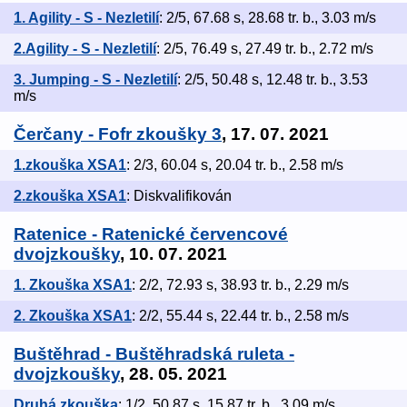
1. Agility - S - Nezletilí
: 2/5, 67.68 s, 28.68 tr. b., 3.03 m/s
2.Agility - S - Nezletilí
: 2/5, 76.49 s, 27.49 tr. b., 2.72 m/s
3. Jumping - S - Nezletilí
: 2/5, 50.48 s, 12.48 tr. b., 3.53
m/s
Čerčany - Fofr zkoušky 3
, 17. 07. 2021
1.zkouška XSA1
: 2/3, 60.04 s, 20.04 tr. b., 2.58 m/s
2.zkouška XSA1
: Diskvalifikován
Ratenice - Ratenické červencové
dvojzkoušky
, 10. 07. 2021
1. Zkouška XSA1
: 2/2, 72.93 s, 38.93 tr. b., 2.29 m/s
2. Zkouška XSA1
: 2/2, 55.44 s, 22.44 tr. b., 2.58 m/s
Buštěhrad - Buštěhradská ruleta -
dvojzkoušky
, 28. 05. 2021
Druhá zkouška
: 1/2, 50.87 s, 15.87 tr. b., 3.09 m/s