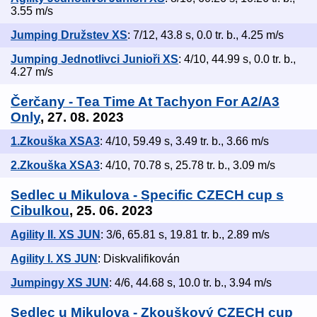
3.55 m/s
Jumping Družstev XS
: 7/12, 43.8 s, 0.0 tr. b., 4.25 m/s
Jumping Jednotlivci Junioři XS
: 4/10, 44.99 s, 0.0 tr. b.,
4.27 m/s
Čerčany - Tea Time At Tachyon For A2/A3
Only
, 27. 08. 2023
1.Zkouška XSA3
: 4/10, 59.49 s, 3.49 tr. b., 3.66 m/s
2.Zkouška XSA3
: 4/10, 70.78 s, 25.78 tr. b., 3.09 m/s
Sedlec u Mikulova - Specific CZECH cup s
Cibulkou
, 25. 06. 2023
Agility II. XS JUN
: 3/6, 65.81 s, 19.81 tr. b., 2.89 m/s
Agility I. XS JUN
: Diskvalifikován
Jumpingy XS JUN
: 4/6, 44.68 s, 10.0 tr. b., 3.94 m/s
Sedlec u Mikulova - Zkouškový CZECH cup