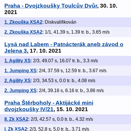
Praha - Dvojzkoušky Toulcův Dvůr
, 30. 10.
2021
1. Zkouška XSA2
: Diskvalifikován
2. Zkouška XSA2
: 1/1, 41.39 s, 1.39 tr. b., 3.65 m/s
Lysá nad Labem - Patnácterák aneb závod o
Jelena 3
, 17. 10. 2021
1. Agility XS
: 2/3, 49.07 s, 16.07 tr. b., 3.3 m/s
1. Jumping XS
: 2/4, 37.59 s, 12.59 tr. b., 3.67 m/s
2. Agility XS
: 2/3, 34.53 s, 0.0 tr. b., 4.08 m/s
2. Jumping XS
: 2/4, 39.16 s, 6.16 tr. b., 3.86 m/s
Praha Štěrboholy - Aktijácké mini
dvojzkoušky IV/21
, 15. 10. 2021
II. Zk XSA2
: 2/3, 42.57 s, 0.0 tr. b., 4.32 m/s
I. Zk XSA2
: 2/3, 52.8 s, 5.0 tr. b., 3.71 m/s