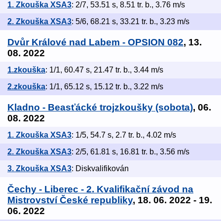
1. Zkouška XSA3
: 2/7, 53.51 s, 8.51 tr. b., 3.76 m/s
2. Zkouška XSA3
: 5/6, 68.21 s, 33.21 tr. b., 3.23 m/s
Dvůr Králové nad Labem - OPSION 082
, 13.
08. 2022
1.zkouška
: 1/1, 60.47 s, 21.47 tr. b., 3.44 m/s
2.zkouška
: 1/1, 65.12 s, 15.12 tr. b., 3.22 m/s
Kladno - Beasťácké trojzkoušky (sobota)
, 06.
08. 2022
1. Zkouška XSA3
: 1/5, 54.7 s, 2.7 tr. b., 4.02 m/s
2. Zkouška XSA3
: 2/5, 61.81 s, 16.81 tr. b., 3.56 m/s
3. Zkouška XSA3
: Diskvalifikován
Čechy - Liberec - 2. Kvalifikační závod na
Mistrovství České republiky
, 18. 06. 2022 - 19.
06. 2022