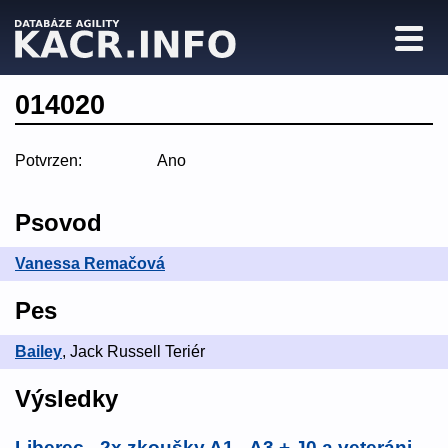
014020
Potvrzen:
Ano
Psovod
Vanessa Remačová
Pes
Bailey
, Jack Russell Teriér
Výsledky
Liberec - 2x zkoušky A1 - A3 + J0 a veteráni
,