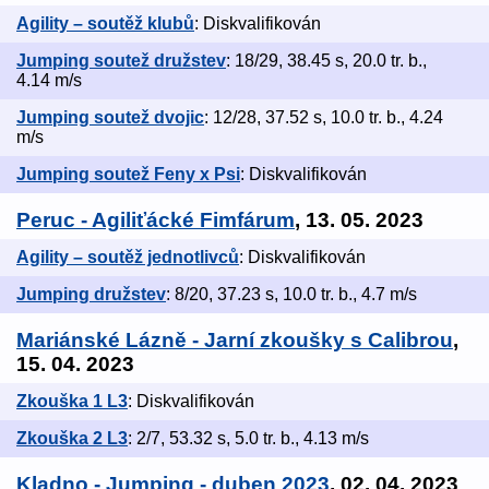
Agility – soutěž klubů
: Diskvalifikován
Jumping soutež družstev
: 18/29, 38.45 s, 20.0 tr. b.,
4.14 m/s
Jumping soutež dvojic
: 12/28, 37.52 s, 10.0 tr. b., 4.24
m/s
Jumping soutež Feny x Psi
: Diskvalifikován
Peruc - Agiliťácké Fimfárum
, 13. 05. 2023
Agility – soutěž jednotlivců
: Diskvalifikován
Jumping družstev
: 8/20, 37.23 s, 10.0 tr. b., 4.7 m/s
Mariánské Lázně - Jarní zkoušky s Calibrou
,
15. 04. 2023
Zkouška 1 L3
: Diskvalifikován
Zkouška 2 L3
: 2/7, 53.32 s, 5.0 tr. b., 4.13 m/s
Kladno - Jumping - duben 2023
, 02. 04. 2023