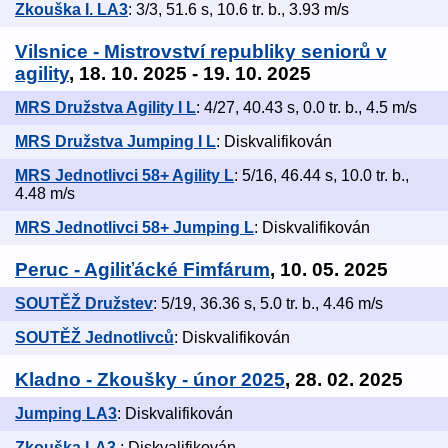
Zkouška I. LA3
: 3/3, 51.6 s, 10.6 tr. b., 3.93 m/s
Vilsnice - Mistrovství republiky seniorů v
agility
, 18. 10. 2025 - 19. 10. 2025
MRS Družstva Agility I L
: 4/27, 40.43 s, 0.0 tr. b., 4.5 m/s
MRS Družstva Jumping I L
: Diskvalifikován
MRS Jednotlivci 58+ Agility L
: 5/16, 46.44 s, 10.0 tr. b.,
4.48 m/s
MRS Jednotlivci 58+ Jumping L
: Diskvalifikován
Peruc - Agiliťácké Fimfárum
, 10. 05. 2025
SOUTĚŽ Družstev
: 5/19, 36.36 s, 5.0 tr. b., 4.46 m/s
SOUTĚŽ Jednotlivců
: Diskvalifikován
Kladno - Zkoušky - únor 2025
, 28. 02. 2025
Jumping LA3
: Diskvalifikován
Zkouška LA3
: Diskvalifikován