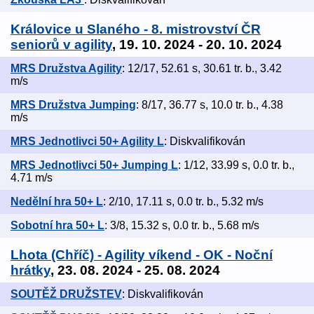
Královice u Slaného - 8. mistrovství ČR
seniorů v agility
, 19. 10. 2024 - 20. 10. 2024
MRS Družstva Agility
: 12/17, 52.61 s, 30.61 tr. b., 3.42
m/s
MRS Družstva Jumping
: 8/17, 36.77 s, 10.0 tr. b., 4.38
m/s
MRS Jednotlivci 50+ Agility L
: Diskvalifikován
MRS Jednotlivci 50+ Jumping L
: 1/12, 33.99 s, 0.0 tr. b.,
4.71 m/s
Nedělní hra 50+ L
: 2/10, 17.11 s, 0.0 tr. b., 5.32 m/s
Sobotní hra 50+ L
: 3/8, 15.32 s, 0.0 tr. b., 5.68 m/s
Lhota (Chříč) - Agility víkend - OK - Noční
hrátky
, 23. 08. 2024 - 25. 08. 2024
SOUTĚŽ DRUŽSTEV
: Diskvalifikován