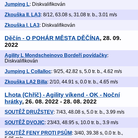
Jumping L
: Diskvalifikován
Zkouška II. LA3
: 8/12, 63.08 s, 31.08 tr. b., 3.01 m/s
Zkouška I. LA3
: Diskvalifikován
Děčín - O POHÁR MĚSTA DĚČÍNA
, 28. 09.
2022
Agility L Mondscheinovo Bordeří povídačky
:
Diskvalifikován
Jumping L Collalloc
: 9/25, 42.82 s, 5.0 tr. b., 4.62 m/s
Zkouška LA2 Billa
: 2/10, 44.91 s, 0.0 tr. b., 4.65 m/s
Lhota (Chříč) - Agility víkend - OK - Noční
hrátky
, 26. 08. 2022 - 28. 08. 2022
SOUTĚŽ DRUŽSTEV
: 7/43, 48.08 s, 5.0 tr. b., 3.99 m/s
SOUTĚŽ DVOJIC
: 23/43, 48.95 s, 10.0 tr. b., 3.9 m/s
SOUTĚŽ FENY PROTI PSŮM
: 3/40, 39.38 s, 0.0 tr. b.,