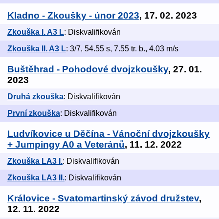
Kladno - Zkoušky - únor 2023
, 17. 02. 2023
Zkouška I. A3 L
: Diskvalifikován
Zkouška II. A3 L
: 3/7, 54.55 s, 7.55 tr. b., 4.03 m/s
Buštěhrad - Pohodové dvojzkoušky
, 27. 01.
2023
Druhá zkouška
: Diskvalifikován
První zkouška
: Diskvalifikován
Ludvíkovice u Děčína - Vánoční dvojzkoušky
+ Jumpingy A0 a Veteránů
, 11. 12. 2022
Zkouška LA3 I.
: Diskvalifikován
Zkouška LA3 II.
: Diskvalifikován
Královice - Svatomartinský závod družstev
,
12. 11. 2022