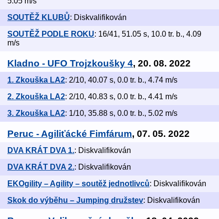
5.05 m/s
SOUTĚŽ KLUBŮ
: Diskvalifikován
SOUTĚŽ PODLE ROKU
: 16/41, 51.05 s, 10.0 tr. b., 4.09
m/s
Kladno - UFO Trojzkoušky 4
, 20. 08. 2022
1. Zkouška LA2
: 2/10, 40.07 s, 0.0 tr. b., 4.74 m/s
2. Zkouška LA2
: 2/10, 40.83 s, 0.0 tr. b., 4.41 m/s
3. Zkouška LA2
: 1/10, 35.88 s, 0.0 tr. b., 5.02 m/s
Peruc - Agiliťácké Fimfárum
, 07. 05. 2022
DVA KRÁT DVA 1.
: Diskvalifikován
DVA KRÁT DVA 2.
: Diskvalifikován
EKOgility – Agility – soutěž jednotlivců
: Diskvalifikován
Skok do výběhu – Jumping družstev
: Diskvalifikován