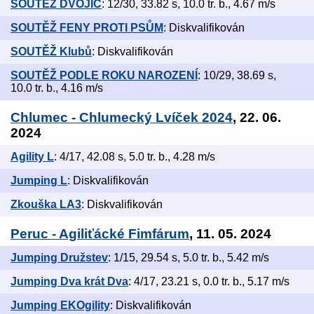
SOUTĚŽ DVOJIC
: 12/30, 33.82 s, 10.0 tr. b., 4.67 m/s
SOUTĚŽ FENY PROTI PSŮM
: Diskvalifikován
SOUTĚŽ Klubů
: Diskvalifikován
SOUTĚŽ PODLE ROKU NAROZENÍ
: 10/29, 38.69 s,
10.0 tr. b., 4.16 m/s
Chlumec - Chlumecký Lvíček 2024
, 22. 06.
2024
Agility L
: 4/17, 42.08 s, 5.0 tr. b., 4.28 m/s
Jumping L
: Diskvalifikován
Zkouška LA3
: Diskvalifikován
Peruc - Agiliťácké Fimfárum
, 11. 05. 2024
Jumping Družstev
: 1/15, 29.54 s, 5.0 tr. b., 5.42 m/s
Jumping Dva krát Dva
: 4/17, 23.21 s, 0.0 tr. b., 5.17 m/s
Jumping EKOgility
: Diskvalifikován