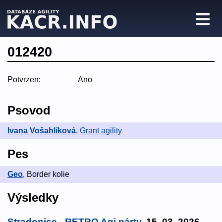
012420
Potvrzen:
Ano
Psovod
Ivana Vošahlíková
,
Grant agility
Pes
Geo
, Border kolie
Výsledky
Stradonice - RETRO Agi párty
, 15. 03. 2026