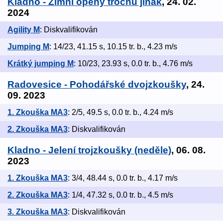
Kladno - Zimní openy trochu jinak
, 24. 02.
2024
Agility M
: Diskvalifikován
Jumping M
: 14/23, 41.15 s, 10.15 tr. b., 4.23 m/s
Krátký jumping M
: 10/23, 23.93 s, 0.0 tr. b., 4.76 m/s
Radovesice - Pohodářské dvojzkoušky
, 24.
09. 2023
1. Zkouška MA3
: 2/5, 49.5 s, 0.0 tr. b., 4.24 m/s
2. Zkouška MA3
: Diskvalifikován
Kladno - Jelení trojzkoušky (neděle)
, 06. 08.
2023
1. Zkouška MA3
: 3/4, 48.44 s, 0.0 tr. b., 4.17 m/s
2. Zkouška MA3
: 1/4, 47.32 s, 0.0 tr. b., 4.5 m/s
3. Zkouška MA3
: Diskvalifikován