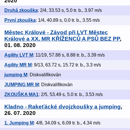
2020
Druhá zkouška
: 2/4, 33.53 s, 5.0 tr. b., 3.97 m/s
První zkouška
: 1/4, 40.89 s, 0.0 tr. b., 3.55 m/s
Městec Králové - Závod při LVT Městec
Králové a XX. MR KŘÍŽENCŮ A PSŮ BEZ PP
,
01. 08. 2020
Agility LVT M
: 11/19, 57.88 s, 8.88 tr. b., 3.39 m/s
Agility MR M
: 9/13, 63.72 s, 15.72 tr. b., 3.3 m/s
jumping M
: Diskvalifikován
JUMPING MR M
: Diskvalifikován
ZKOUŠKA MA1
: 2/5, 53.49 s, 5.0 tr. b., 3.53 m/s
Kladno - Rakeťácké dvojzkoušky a jumping
,
26. 07. 2020
1. Jumping M
: 4/8, 34.09 s, 6.09 tr. b., 4.34 m/s