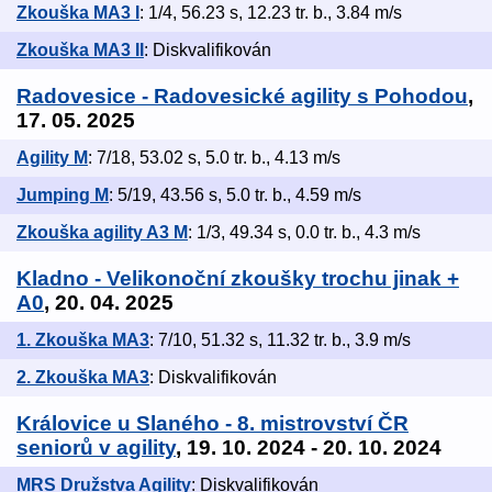
Zkouška MA3 I
: 1/4, 56.23 s, 12.23 tr. b., 3.84 m/s
Zkouška MA3 II
: Diskvalifikován
Radovesice - Radovesické agility s Pohodou
,
17. 05. 2025
Agility M
: 7/18, 53.02 s, 5.0 tr. b., 4.13 m/s
Jumping M
: 5/19, 43.56 s, 5.0 tr. b., 4.59 m/s
Zkouška agility A3 M
: 1/3, 49.34 s, 0.0 tr. b., 4.3 m/s
Kladno - Velikonoční zkoušky trochu jinak +
A0
, 20. 04. 2025
1. Zkouška MA3
: 7/10, 51.32 s, 11.32 tr. b., 3.9 m/s
2. Zkouška MA3
: Diskvalifikován
Královice u Slaného - 8. mistrovství ČR
seniorů v agility
, 19. 10. 2024 - 20. 10. 2024
MRS Družstva Agility
: Diskvalifikován