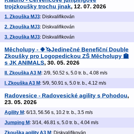
trojzkoušky trochu jinak
, 12. 07. 2026
1. Zkouška MJ3
: Diskvalifikován
2. Zkouška MJ3
: Diskvalifikován
3. Zkouška MJ3
: Diskvalifikován
Měcholupy - 🍀🦄Jedinečné Benefiční Double
Zkoušky pro Logopedickou ZŠ Měcholupy 🏫
s JK ANIMALS
, 30. 05. 2026
II. Zkouška A3 M
: 2/9, 50.52 s, 5.0 tr. b., 4.08 m/s
I. Zkouška A3 M
: 5/9, 50.91 s, 5.0 tr. b., 4.12 m/s
Radovesice - Radovesické agility s Pohodou
,
23. 05. 2026
Agility M
: 6/13, 56.56 s, 10.2 tr. b., 3.5 m/s
Jumping M
: 3/14, 46.81 s, 5.0 tr. b., 4.04 m/s
Zkouška agility A3 M
: Diskvalifikován