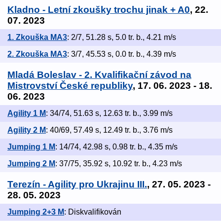
Kladno - Letní zkoušky trochu jinak + A0
, 22.
07. 2023
1. Zkouška MA3
: 2/7, 51.28 s, 5.0 tr. b., 4.21 m/s
2. Zkouška MA3
: 3/7, 45.53 s, 0.0 tr. b., 4.39 m/s
Mladá Boleslav - 2. Kvalifikační závod na
Mistrovství České republiky
, 17. 06. 2023 - 18.
06. 2023
Agility 1 M
: 34/74, 51.63 s, 12.63 tr. b., 3.99 m/s
Agility 2 M
: 40/69, 57.49 s, 12.49 tr. b., 3.76 m/s
Jumping 1 M
: 14/74, 42.98 s, 0.98 tr. b., 4.35 m/s
Jumping 2 M
: 37/75, 35.92 s, 10.92 tr. b., 4.23 m/s
Terezín - Agility pro Ukrajinu III.
, 27. 05. 2023 -
28. 05. 2023
Jumping 2+3 M
: Diskvalifikován