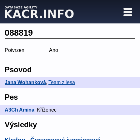
088819
Potvrzen:
Ano
Psovod
Jana Wohanková
,
Team z lesa
Pes
A3Ch Amina
, Kříženec
Výsledky
Kladno - Červencové jumpingové