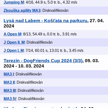
Jumping M
: 4/16, 44.9 s, 5.0 tr. b., 4.32 m/s
Zkouška agility MA3
: Diskvalifikován
Lysá nad Labem - Košťata na parkuru
, 27. 04.
2024
A Open M
: 8/13, 54.49 s, 0.0 tr. b., 3.91 m/s
J Open II. M
: Diskvalifikován
J Open I. M
: 7/14, 60.01 s, 13.01 tr. b., 3.45 m/s
Terezín - DogFriends Cup 2024 (3/3)
, 09. 03.
2024 - 10. 03. 2024
MA3 I
: Diskvalifikován
MA3 II
: Diskvalifikován
MA3 III
: Diskvalifikován
MA3 IV
: Diskvalifikován