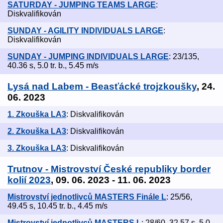
SATURDAY - JUMPING TEAMS LARGE
:
Diskvalifikován
SUNDAY - AGILITY INDIVIDUALS LARGE
:
Diskvalifikován
SUNDAY - JUMPING INDIVIDUALS LARGE
: 23/135,
40.36 s, 5.0 tr. b., 5.45 m/s
Lysá nad Labem - Beasťácké trojzkoušky
, 24.
06. 2023
1. Zkouška LA3
: Diskvalifikován
2. Zkouška LA3
: Diskvalifikován
3. Zkouška LA3
: Diskvalifikován
Trutnov - Mistrovství České republiky border
kolií 2023
, 09. 06. 2023 - 11. 06. 2023
Mistrovství jednotlivců MASTERS Finále L
: 25/56,
49.45 s, 10.45 tr. b., 4.45 m/s
Mistrovství jednotlivců MASTERS L
: 28/60, 32.57 s, 5.0