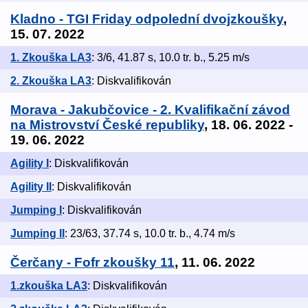
Kladno - TGI Friday odpolední dvojzkoušky
,
15. 07. 2022
1. Zkouška LA3
: 3/6, 41.87 s, 10.0 tr. b., 5.25 m/s
2. Zkouška LA3
: Diskvalifikován
Morava - Jakubčovice - 2. Kvalifikační závod
na Mistrovství České republiky
, 18. 06. 2022 -
19. 06. 2022
Agility I
: Diskvalifikován
Agility II
: Diskvalifikován
Jumping I
: Diskvalifikován
Jumping II
: 23/63, 37.74 s, 10.0 tr. b., 4.74 m/s
Čerčany - Fofr zkoušky 11
, 11. 06. 2022
1.zkouška LA3
: Diskvalifikován