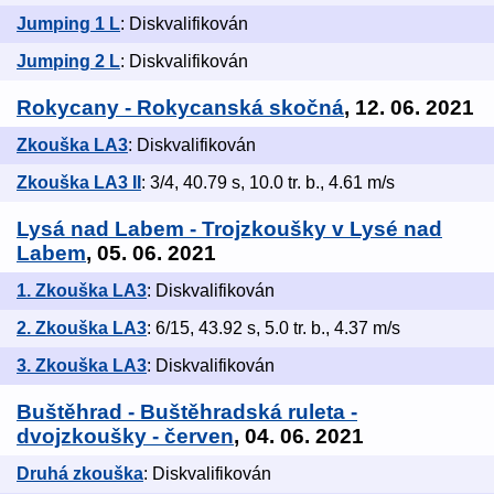
Jumping 1 L
: Diskvalifikován
Jumping 2 L
: Diskvalifikován
Rokycany - Rokycanská skočná
, 12. 06. 2021
Zkouška LA3
: Diskvalifikován
Zkouška LA3 II
: 3/4, 40.79 s, 10.0 tr. b., 4.61 m/s
Lysá nad Labem - Trojzkoušky v Lysé nad
Labem
, 05. 06. 2021
1. Zkouška LA3
: Diskvalifikován
2. Zkouška LA3
: 6/15, 43.92 s, 5.0 tr. b., 4.37 m/s
3. Zkouška LA3
: Diskvalifikován
Buštěhrad - Buštěhradská ruleta -
dvojzkoušky - červen
, 04. 06. 2021
Druhá zkouška
: Diskvalifikován