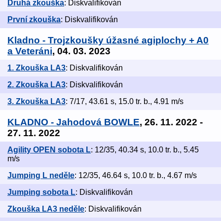
Druhá zkouška
: Diskvalifikován
První zkouška
: Diskvalifikován
Kladno - Trojzkoušky úžasné agiplochy + A0
a Veteráni
, 04. 03. 2023
1. Zkouška LA3
: Diskvalifikován
2. Zkouška LA3
: Diskvalifikován
3. Zkouška LA3
: 7/17, 43.61 s, 15.0 tr. b., 4.91 m/s
KLADNO - Jahodová BOWLE
, 26. 11. 2022 -
27. 11. 2022
Agility OPEN sobota L
: 12/35, 40.34 s, 10.0 tr. b., 5.45
m/s
Jumping L neděle
: 12/35, 46.64 s, 10.0 tr. b., 4.67 m/s
Jumping sobota L
: Diskvalifikován
Zkouška LA3 neděle
: Diskvalifikován