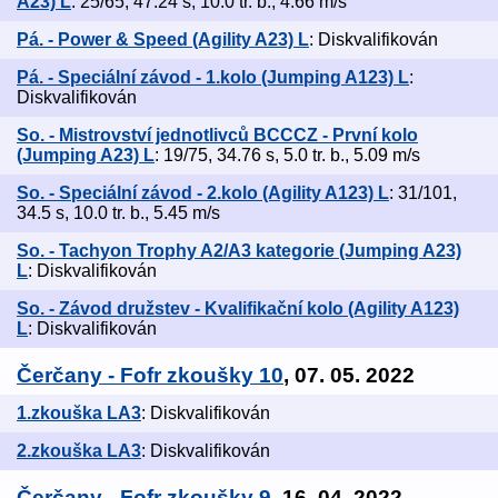
A23) L
: 25/65, 47.24 s, 10.0 tr. b., 4.66 m/s
Pá. - Power & Speed (Agility A23) L
: Diskvalifikován
Pá. - Speciální závod - 1.kolo (Jumping A123) L
:
Diskvalifikován
So. - Mistrovství jednotlivců BCCCZ - První kolo
(Jumping A23) L
: 19/75, 34.76 s, 5.0 tr. b., 5.09 m/s
So. - Speciální závod - 2.kolo (Agility A123) L
: 31/101,
34.5 s, 10.0 tr. b., 5.45 m/s
So. - Tachyon Trophy A2/A3 kategorie (Jumping A23)
L
: Diskvalifikován
So. - Závod družstev - Kvalifikační kolo (Agility A123)
L
: Diskvalifikován
Čerčany - Fofr zkoušky 10
, 07. 05. 2022
1.zkouška LA3
: Diskvalifikován
2.zkouška LA3
: Diskvalifikován
Čerčany - Fofr zkoušky 9
, 16. 04. 2022