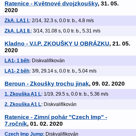
Ratenice - Květnové dvojzkoušky
, 31. 05.
2020
ZkA. LA1 I.
: 2/14, 32.3 s, 0.0 tr. b., 4.8 m/s
ZkA. LA1 II.
: 3/14, 31.08 s, 0.0 tr. b., 5.31 m/s
Kladno - V.I.P. ZKOUŠKY U OBRÁZKU
, 21. 05.
2020
LA1- 1 běh
: Diskvalifikován
LA1- 2 běh
: 3/9, 29.14 s, 0.0 tr. b., 5.04 m/s
Beroun - Zkoušky trochu jinak
, 09. 02. 2020
1. Zkouška A1 L
: 1/19, 29.5 s, 0.0 tr. b., 5.36 m/s
2. Zkouška A1 L
: Diskvalifikován
Ratenice - Zimní pohár "Czech Imp" -
7.ročník
, 01. 02. 2020
Czech Imp Jump
: Diskvalifikován