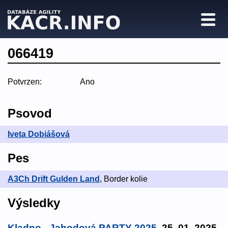
066419
Potvrzen:
Ano
Psovod
Iveta Dobiášová
Pes
A3Ch Drift Gulden Land
, Border kolie
Výsledky
Kladno - Jahodová PARTY 2025
, 25. 01. 2025