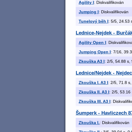
Agility I
: Diskvalifikován
Jumping I
: Diskvalifikován
Tunelový běh I
: 5/5, 24.53 
Lednice-Nejdek - Burčá
Agility Open I
: Diskvalifiko
Jumping Open I
: 7/16, 39.3
Zkouška A3 I
: 2/5, 54.88 s, 
Lednice/Nejdek - Nejdec
Zkouška I. A3 I
: 2/5, 71.8 s,
Zkouška II. A3 I
: 2/5, 53.16 
Zkouška III. A3 I
: Diskvalifi
Šumperk - Havliczech 87
Zkouška I.
: Diskvalifikován