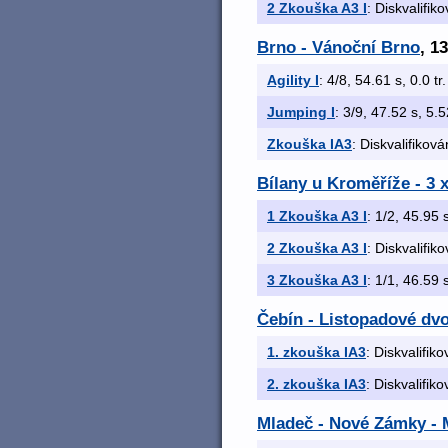
2 Zkouška A3 I
: Diskvalifik
Brno - Vánoční Brno
, 1
Agility I
: 4/8, 54.61 s, 0.0 tr
Jumping I
: 3/9, 47.52 s, 5.5
Zkouška IA3
: Diskvalifiková
Bílany u Kroměříže - 3 
1 Zkouška A3 I
: 1/2, 45.95 s
2 Zkouška A3 I
: Diskvalifik
3 Zkouška A3 I
: 1/1, 46.59 s
Čebín - Listopadové dvo
1. zkouška IA3
: Diskvalifik
2. zkouška IA3
: Diskvalifik
Mladeč - Nové Zámky - M