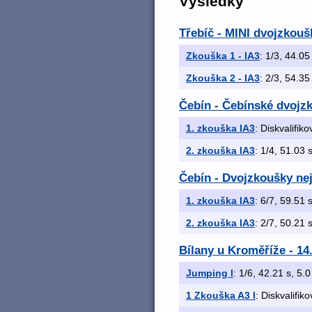
Výsledky
Třebíč - MINI dvojzkouš
Zkouška 1 - IA3
: 1/3, 44.05 
Zkouška 2 - IA3
: 2/3, 54.35
Čebín - Čebínské dvojz
1. zkouška IA3
: Diskvalifik
2. zkouška IA3
: 1/4, 51.03 s
Čebín - Dvojzkoušky nej
1. zkouška IA3
: 6/7, 59.51 s
2. zkouška IA3
: 2/7, 50.21 s
Bílany u Kroměříže - 14
Jumping I
: 1/6, 42.21 s, 5.0
1 Zkouška A3 I
: Diskvalifik