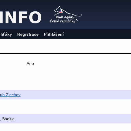
iliťáky
Registrace
Přihlášení
Ano
klub Zlechov
, Sheltie