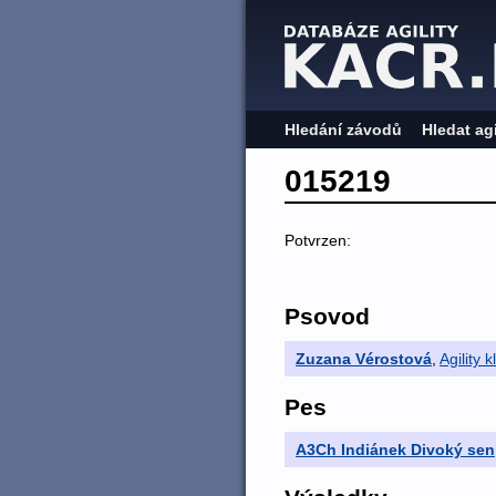
Hledání závodů
Hledat ag
015219
Potvrzen:
Psovod
Zuzana Vérostová
,
Agility 
Pes
A3Ch Indiánek Divoký sen