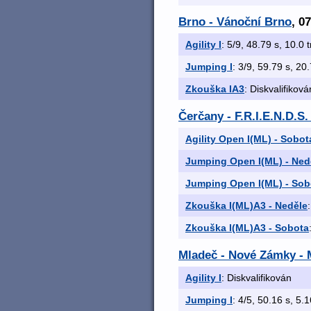
Brno - Vánoční Brno
, 0
Agility I
: 5/9, 48.79 s, 10.0 t
Jumping I
: 3/9, 59.79 s, 20.
Zkouška IA3
: Diskvalifiková
Čerčany - F.R.I.E.N.D.S.
Agility Open I(ML) - Sobot
Jumping Open I(ML) - Ned
Jumping Open I(ML) - Sob
Zkouška I(ML)A3 - Neděle
Zkouška I(ML)A3 - Sobota
Mladeč - Nové Zámky - M
Agility I
: Diskvalifikován
Jumping I
: 4/5, 50.16 s, 5.1