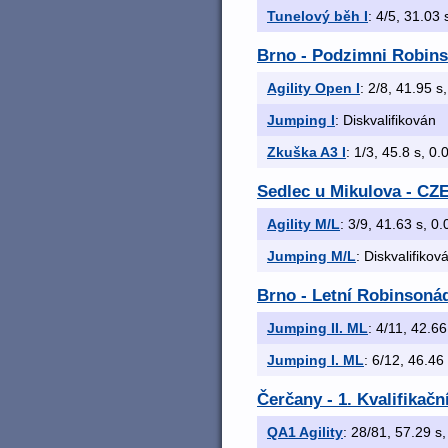
Tunelový běh I
: 4/5, 31.03 
Brno - Podzimni Robin
Agility Open I
: 2/8, 41.95 s,
Jumping I
: Diskvalifikován
Zkuška A3 I
: 1/3, 45.8 s, 0.0
Sedlec u Mikulova - C
Agility M/L
: 3/9, 41.63 s, 0.
Jumping M/L
: Diskvalifikov
Brno - Letní Robinsoná
Jumping II. ML
: 4/11, 42.66
Jumping I. ML
: 6/12, 46.46 
Čerčany - 1. Kvalifikač
QA1 Agility
: 28/81, 57.29 s,