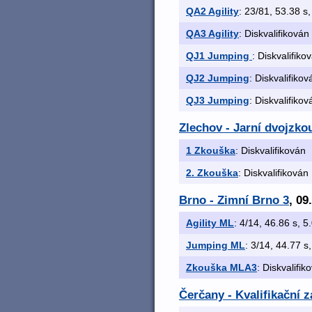
QA2 Agility
: 23/81, 53.38 s,
QA3 Agility
: Diskvalifikován
QJ1 Jumping
: Diskvalifiko
QJ2 Jumping
: Diskvalifikov
QJ3 Jumping
: Diskvalifikov
Zlechov - Jarní dvojzko
1 Zkouška
: Diskvalifikován
2. Zkouška
: Diskvalifikován
Brno - Zimní Brno 3
, 09
Agility ML
: 4/14, 46.86 s, 5.
Jumping ML
: 3/14, 44.77 s,
Zkouška MLA3
: Diskvalifik
Čerčany - Kvalifikační 