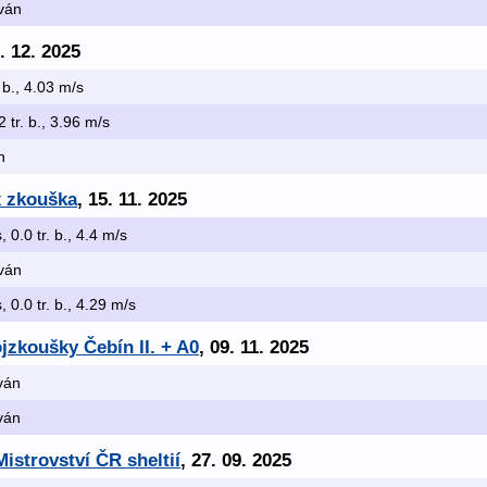
ován
3. 12. 2025
. b., 4.03 m/s
2 tr. b., 3.96 m/s
n
x zkouška
, 15. 11. 2025
, 0.0 tr. b., 4.4 m/s
ován
, 0.0 tr. b., 4.29 m/s
jzkoušky Čebín II. + A0
, 09. 11. 2025
ován
ován
istrovství ČR sheltií
, 27. 09. 2025