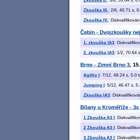
Zkouška II.
: 3/6, 39.04 s, 0.
Zkouška III.
: 2/6, 40.71 s, 0
Zkouška IV.
: Diskvalifikován
Čebín - Dvojzkoušky nej
1. zkouška IA3
: Diskvalifik
2. zkouška IA3
: 1/2, 70.64 s
Brno - Zimní Brno 3
, 15
Agility I
: 7/12, 48.24 s, 5.0 t
Jumping I
: 5/12, 46.47 s, 5.
Zkouška IA3
: Diskvalifiková
Bílany u Kroměříže - 3
1 Zkouška A3 I
: Diskvalifik
2 Zkouška A3 I
: Diskvalifik
3 Zkouška A3 I
: Diskvalifik