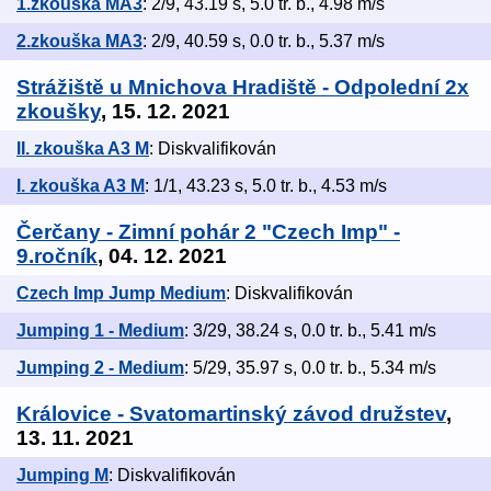
1.zkouška MA3
: 2/9, 43.19 s, 5.0 tr. b., 4.98 m/s
2.zkouška MA3
: 2/9, 40.59 s, 0.0 tr. b., 5.37 m/s
Strážiště u Mnichova Hradiště - Odpolední 2x
zkoušky
, 15. 12. 2021
II. zkouška A3 M
: Diskvalifikován
I. zkouška A3 M
: 1/1, 43.23 s, 5.0 tr. b., 4.53 m/s
Čerčany - Zimní pohár 2 "Czech Imp" -
9.ročník
, 04. 12. 2021
Czech Imp Jump Medium
: Diskvalifikován
Jumping 1 - Medium
: 3/29, 38.24 s, 0.0 tr. b., 5.41 m/s
Jumping 2 - Medium
: 5/29, 35.97 s, 0.0 tr. b., 5.34 m/s
Královice - Svatomartinský závod družstev
,
13. 11. 2021
Jumping M
: Diskvalifikován