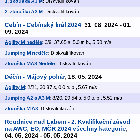
1. zkouška A3 M
: Diskvalifikován
2. zkouška A3 M
: Diskvalifikován
Čebín - Čebínský král 2024
, 31. 08. 2024 - 01.
09. 2024
Agility M neděle
: 3/9, 37.65 s, 5.0 tr. b., 5.58 m/s
Jumping M neděle
: Diskvalifikován
Zkouška MA3 Neděle
: Diskvalifikován
Děčín - Májový pohár
, 18. 05. 2024
Agility M
: 2/21, 30.87 s, 0.0 tr. b., 5.67 m/s
Jumping A2 a A3 M
: 8/20, 29.54 s, 5.0 tr. b., 5.52 m/s
Zkouška M A3
: Diskvalifikován
Roudnice nad Labem - 2. Kvalifikační závod
na AWC, EO, MČR 2024 všechny kategorie
,
04. 05. 2024 - 05. 05. 2024