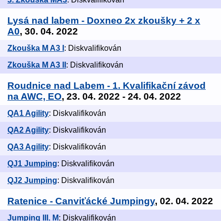
Lysá nad labem - Doxneo 2x zkoušky + 2 x
A0
, 30. 04. 2022
Zkouška M A3 I
: Diskvalifikován
Zkouška M A3 II
: Diskvalifikován
Roudnice nad Labem - 1. Kvalifikační závod
na AWC, EO
, 23. 04. 2022 - 24. 04. 2022
QA1 Agility
: Diskvalifikován
QA2 Agility
: Diskvalifikován
QA3 Agility
: Diskvalifikován
QJ1 Jumping
: Diskvalifikován
QJ2 Jumping
: Diskvalifikován
Ratenice - Canviťácké Jumpingy
, 02. 04. 2022
Jumping III. M
: Diskvalifikován