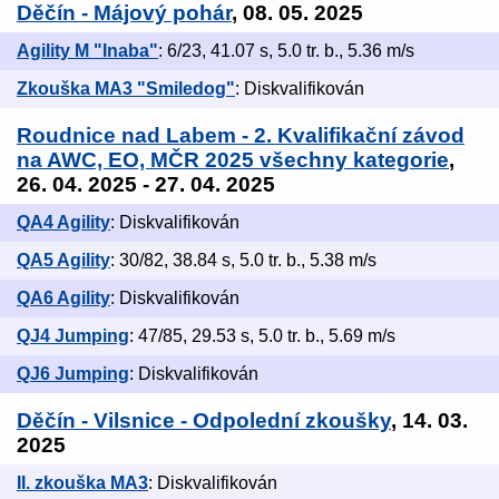
Děčín - Májový pohár
, 08. 05. 2025
Agility M "Inaba"
: 6/23, 41.07 s, 5.0 tr. b., 5.36 m/s
Zkouška MA3 "Smiledog"
: Diskvalifikován
Roudnice nad Labem - 2. Kvalifikační závod
na AWC, EO, MČR 2025 všechny kategorie
,
26. 04. 2025 - 27. 04. 2025
QA4 Agility
: Diskvalifikován
QA5 Agility
: 30/82, 38.84 s, 5.0 tr. b., 5.38 m/s
QA6 Agility
: Diskvalifikován
QJ4 Jumping
: 47/85, 29.53 s, 5.0 tr. b., 5.69 m/s
QJ6 Jumping
: Diskvalifikován
Děčín - Vilsnice - Odpolední zkoušky
, 14. 03.
2025
II. zkouška MA3
: Diskvalifikován