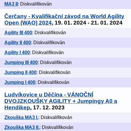
MA3 II
: Diskvalifikován
Čerčany - Kvalifikační závod na World Agility
Open (WAO) 2024
, 19. 01. 2024 - 21. 01. 2024
Agility III 400
: Diskvalifikován
Agility II 400
: Diskvalifikován
Agility I 400
: Diskvalifikován
Jumping III 400
: Diskvalifikován
Jumping II 400
: Diskvalifikován
Jumping I 400
: Diskvalifikován
Ludvíkovice u Děčína - VÁNOČNÍ
DVOJZKOUŠKY AGILITY + Jumpingy A0 a
Hendikep
, 17. 12. 2023
Zkouška MA3 I.
: Diskvalifikován
Zkouška MA3 II.
: Diskvalifikován