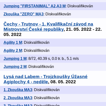
Jumping "FIRSTANIMAL" A2,A3 M
: Diskvalifikován
Zkouška "ZERO" MA3
: Diskvalifikován
Čechy - Trutnov - 1. Kvalifikační závod na
Mistrovství České republiky
, 21. 05. 2022 - 22.
05. 2022
Agility 1 M
: Diskvalifikován
Agility 2 M
: Diskvalifikován
Jumping 1 M
: 8/72, 40.39 s, 0.0 tr. b., 5.1 m/s
Jumping 2 M
: Diskvalifikován
Lysá nad Labem - Trojzkoušky Úžasné
Agiplochy 4 - neděle
, 08. 05. 2022
1. Zkouška MA3
: Diskvalifikován
2. Zkouška MA3
: Diskvalifikován
3. Zkouška MA3
: Diskvalifikován