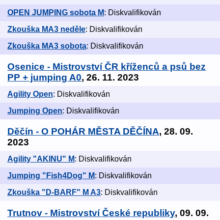
OPEN JUMPING sobota M
: Diskvalifikován
Zkouška MA3 neděle
: Diskvalifikován
Zkouška MA3 sobota
: Diskvalifikován
Osenice - Mistrovství ČR kříženců a psů bez
PP + jumping A0
, 26. 11. 2023
Agility Open
: Diskvalifikován
Jumping Open
: Diskvalifikován
Děčín - O POHÁR MĚSTA DĚČÍNA
, 28. 09.
2023
Agility "AKINU" M
: Diskvalifikován
Jumping "Fish4Dog" M
: Diskvalifikován
Zkouška "D-BARF" M A3
: Diskvalifikován
Trutnov - Mistrovství České republiky
, 09. 09.