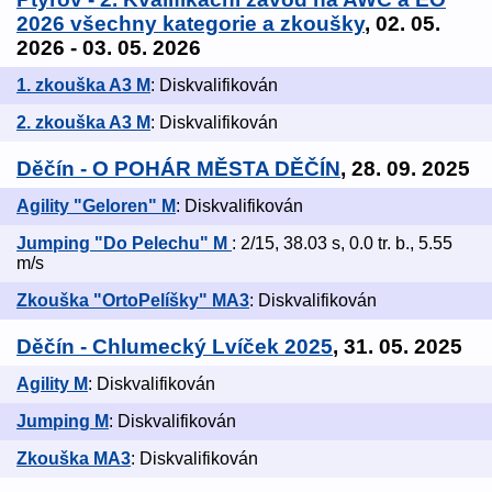
2026 všechny kategorie a zkoušky
, 02. 05.
2026 - 03. 05. 2026
1. zkouška A3 M
: Diskvalifikován
2. zkouška A3 M
: Diskvalifikován
Děčín - O POHÁR MĚSTA DĚČÍN
, 28. 09. 2025
Agility "Geloren" M
: Diskvalifikován
Jumping "Do Pelechu" M
: 2/15, 38.03 s, 0.0 tr. b., 5.55
m/s
Zkouška "OrtoPelíšky" MA3
: Diskvalifikován
Děčín - Chlumecký Lvíček 2025
, 31. 05. 2025
Agility M
: Diskvalifikován
Jumping M
: Diskvalifikován
Zkouška MA3
: Diskvalifikován