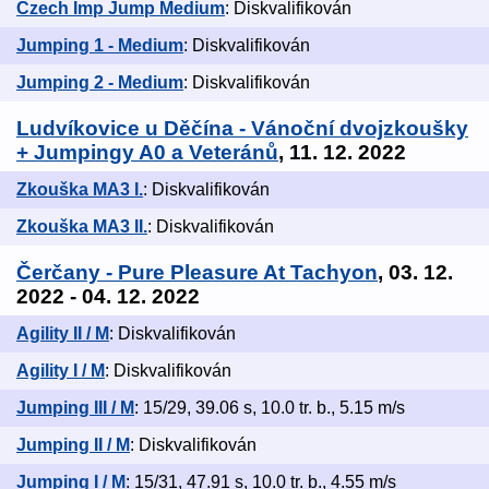
Czech Imp Jump Medium
: Diskvalifikován
Jumping 1 - Medium
: Diskvalifikován
Jumping 2 - Medium
: Diskvalifikován
Ludvíkovice u Děčína - Vánoční dvojzkoušky
+ Jumpingy A0 a Veteránů
, 11. 12. 2022
Zkouška MA3 I.
: Diskvalifikován
Zkouška MA3 II.
: Diskvalifikován
Čerčany - Pure Pleasure At Tachyon
, 03. 12.
2022 - 04. 12. 2022
Agility II / M
: Diskvalifikován
Agility I / M
: Diskvalifikován
Jumping III / M
: 15/29, 39.06 s, 10.0 tr. b., 5.15 m/s
Jumping II / M
: Diskvalifikován
Jumping I / M
: 15/31, 47.91 s, 10.0 tr. b., 4.55 m/s