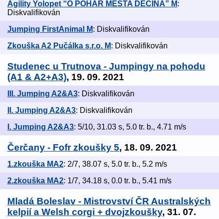
Agility Yolopet “O POHÁR MĚSTA DĚČÍNA” M
:
Diskvalifikován
Jumping FirstAnimal M
: Diskvalifikován
Zkouška A2 Pučálka s.r.o. M
: Diskvalifikován
Studenec u Trutnova - Jumpingy na pohodu
(A1 & A2+A3)
, 19. 09. 2021
III. Jumping A2&A3
: Diskvalifikován
II. Jumping A2&A3
: Diskvalifikován
I. Jumping A2&A3
: 5/10, 31.03 s, 5.0 tr. b., 4.71 m/s
Čerčany - Fofr zkoušky 5
, 18. 09. 2021
1.zkouška MA2
: 2/7, 38.07 s, 5.0 tr. b., 5.2 m/s
2.zkouška MA2
: 1/7, 34.18 s, 0.0 tr. b., 5.41 m/s
Mladá Boleslav - Mistrovství ČR Australských
kelpií a Welsh corgi + dvojzkoušky
, 31. 07.