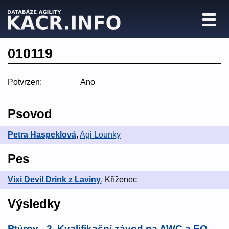
010119
Potvrzen:
Ano
Psovod
Petra Haspeklová
,
Agi Lounky
Pes
Vixi Devil Drink z Laviny
, Kříženec
Výsledky
Ptýrov - 2. Kvalifikační závod na AWC a EO