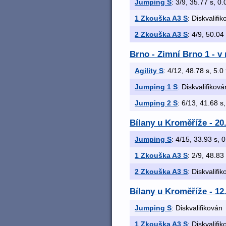
Jumping S
: 3/9, 35.77 s, 0.
1 Zkouška A3 S
: Diskvalifi
2 Zkouška A3 S
: 4/9, 50.04 
Brno - Zimní Brno 1 - 
Agility S
: 4/12, 48.78 s, 5.0 
Jumping 1 S
: Diskvalifiková
Jumping 2 S
: 6/13, 41.68 s,
Bílany u Kroměříže - 20
Jumping S
: 4/15, 33.93 s, 0
1 Zkouška A3 S
: 2/9, 48.83 
2 Zkouška A3 S
: Diskvalifi
Bílany u Kroměříže - 12
Jumping S
: Diskvalifikován
1 Zkouška A3 S
: Diskvalifi