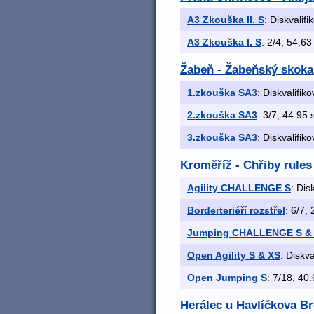
A3 Zkouška II. S
: Diskvalif
A3 Zkouška I. S
: 2/4, 54.63
Žabeň - Žabeňský skokan
1.zkouška SA3
: Diskvalifik
2.zkouška SA3
: 3/7, 44.95 s
3.zkouška SA3
: Diskvalifik
Kroměříž - Chřiby rules
Agility CHALLENGE S
: Dis
Borderteriéří rozstřel
: 6/7, 
Jumping CHALLENGE S &
Open Agility S & XS
: Diskva
Open Jumping S
: 7/18, 40.
Herálec u Havlíčkova Br