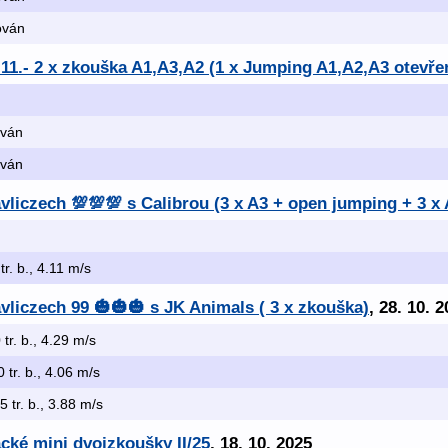
kován
.11.- 2 x zkouška A1,A3,A2 (1 x Jumping A1,A2,A3 otevře
ován
ován
liczech 💯💯💯 s Calibrou (3 x A3 + open jumping + 3 x 
 tr. b., 4.11 m/s
liczech 99 🎃🎃🎃 s JK Animals ( 3 x zkouška)
, 28. 10. 
 tr. b., 4.29 m/s
0 tr. b., 4.06 m/s
.5 tr. b., 3.88 m/s
ácké mini dvojzkoušky II/25
, 18. 10. 2025