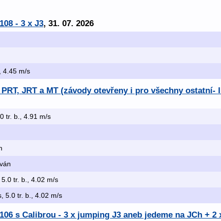
108 - 3 x J3
, 31. 07. 2026
., 4.45 m/s
PRT, JRT a MT (závody otevřeny i pro všechny ostatní- I
.0 tr. b., 4.91 m/s
n
ován
 5.0 tr. b., 4.02 m/s
s, 5.0 tr. b., 4.02 m/s
 106 s Calibrou - 3 x jumping J3 aneb jedeme na JCh + 2 