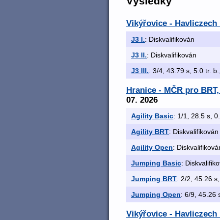
Výsledky
Vikýřovice - Havliczech 
J3 I.
: Diskvalifikován
J3 II.
: Diskvalifikován
J3 III.
: 3/4, 43.79 s, 5.0 tr. b
Hranice - MČR pro BRT, 
07. 2026
Agility Basic
: 1/1, 28.5 s, 0
Agility BRT
: Diskvalifikován
Agility Open
: Diskvalifiková
Jumping Basic
: Diskvalifik
Jumping BRT
: 2/2, 45.26 s,
Jumping Open
: 6/9, 45.26 
Vikýřovice - Havliczech