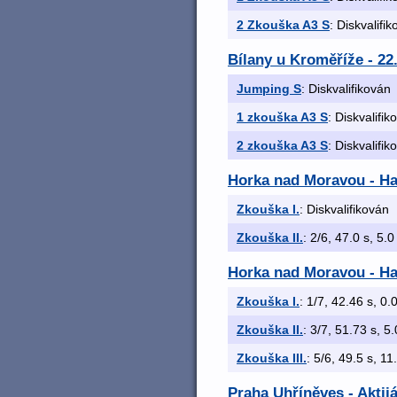
2 Zkouška A3 S
: Diskvalifi
Bílany u Kroměříže - 22
Jumping S
: Diskvalifikován
1 zkouška A3 S
: Diskvalifik
2 zkouška A3 S
: Diskvalifik
Horka nad Moravou - Hav
Zkouška I.
: Diskvalifikován
Zkouška II.
: 2/6, 47.0 s, 5.0
Horka nad Moravou - Hav
Zkouška I.
: 1/7, 42.46 s, 0.0
Zkouška II.
: 3/7, 51.73 s, 5.
Zkouška III.
: 5/6, 49.5 s, 11
Praha Uhříněves - Aktij