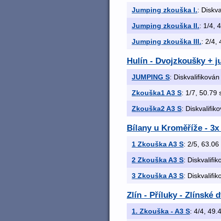
Jumping zkouška I.
: Diskva
Jumping zkouška II.
: 1/4, 
Jumping zkouška III.
: 2/4,
Hulín - Dvojzkoušky + 
JUMPING S
: Diskvalifikován
Zkouška1 A3 S
: 1/7, 50.79 s
Zkouška2 A3 S
: Diskvalifik
Bílany u Kroměříže - 3
1 Zkouška A3 S
: 2/5, 63.06 
2 Zkouška A3 S
: Diskvalifi
3 Zkouška A3 S
: Diskvalifi
Zlín - Příluky - Zlínské
1. Zkouška - A3 S
: 4/4, 49.4