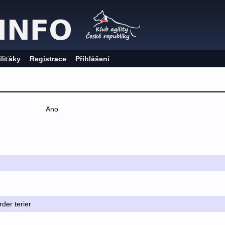
iliťáky
Registrace
Přihlášení
Ano
rder terier