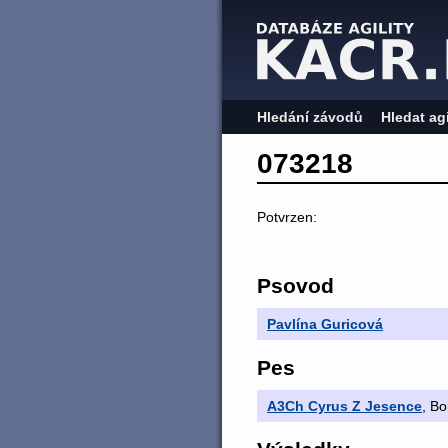
Hledání závodů
Hledat ag
073218
Potvrzen:
Psovod
Pavlína Guricová
Pes
A3Ch Cyrus Z Jesence
, Bo