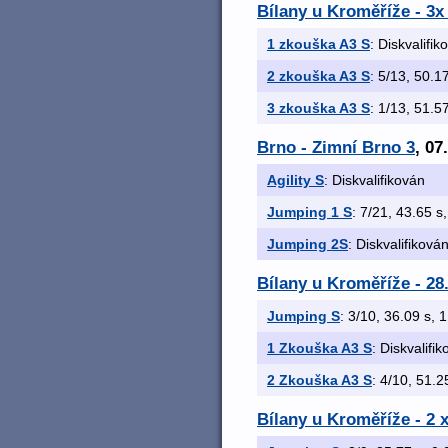
Bílany u Kroměříže - 3
1 zkouška A3 S
: Diskvalifik
2 zkouška A3 S
: 5/13, 50.17
3 zkouška A3 S
: 1/13, 51.57
Brno - Zimní Brno 3
, 07
Agility S
: Diskvalifikován
Jumping 1 S
: 7/21, 43.65 s,
Jumping 2S
: Diskvalifiková
Bílany u Kroměříže - 28
Jumping S
: 3/10, 36.09 s, 1
1 Zkouška A3 S
: Diskvalifi
2 Zkouška A3 S
: 4/10, 51.25
Bílany u Kroměříže - 2