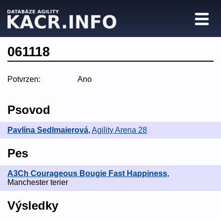
061118
Potvrzen:
Ano
Psovod
Pavlína Sedlmaierová
,
Agility Arena 28
Pes
A3Ch Courageous Bougie Fast Happiness
,
Manchester terier
Výsledky