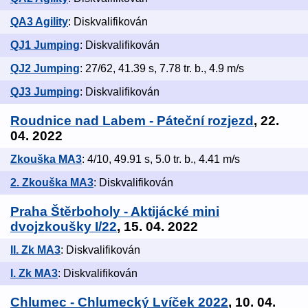
QA3 Agility
: Diskvalifikován
QJ1 Jumping
: Diskvalifikován
QJ2 Jumping
: 27/62, 41.39 s, 7.78 tr. b., 4.9 m/s
QJ3 Jumping
: Diskvalifikován
Roudnice nad Labem - Páteční rozjezd
, 22.
04. 2022
Zkouška MA3
: 4/10, 49.91 s, 5.0 tr. b., 4.41 m/s
2. Zkouška MA3
: Diskvalifikován
Praha Štěrboholy - Aktijácké mini
dvojzkoušky I/22
, 15. 04. 2022
II. Zk MA3
: Diskvalifikován
I. Zk MA3
: Diskvalifikován
Chlumec - Chlumecký Lvíček 2022
, 10. 04.