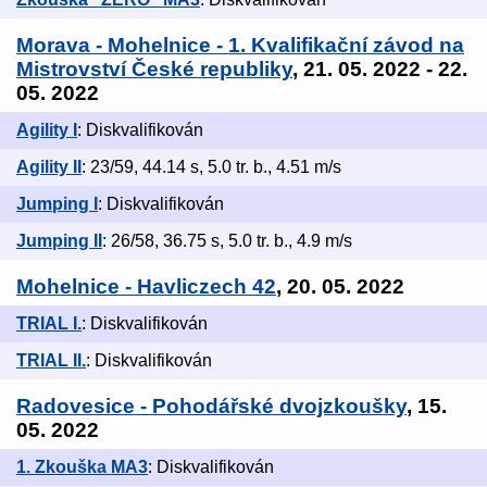
Morava - Mohelnice - 1. Kvalifikační závod na
Mistrovství České republiky
, 21. 05. 2022 - 22.
05. 2022
Agility I
: Diskvalifikován
Agility II
: 23/59, 44.14 s, 5.0 tr. b., 4.51 m/s
Jumping I
: Diskvalifikován
Jumping II
: 26/58, 36.75 s, 5.0 tr. b., 4.9 m/s
Mohelnice - Havliczech 42
, 20. 05. 2022
TRIAL I.
: Diskvalifikován
TRIAL II.
: Diskvalifikován
Radovesice - Pohodářské dvojzkoušky
, 15.
05. 2022
1. Zkouška MA3
: Diskvalifikován