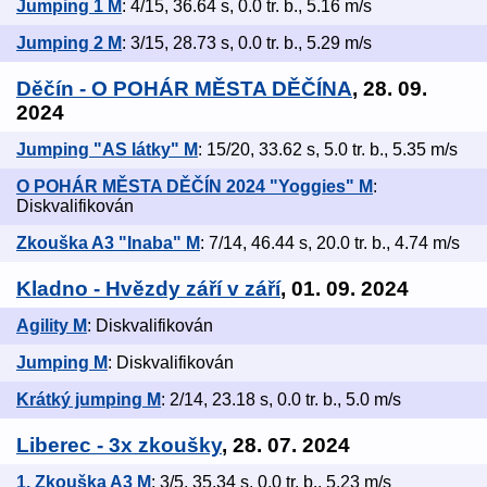
Jumping 1 M
: 4/15, 36.64 s, 0.0 tr. b., 5.16 m/s
Jumping 2 M
: 3/15, 28.73 s, 0.0 tr. b., 5.29 m/s
Děčín - O POHÁR MĚSTA DĚČÍNA
, 28. 09.
2024
Jumping "AS látky" M
: 15/20, 33.62 s, 5.0 tr. b., 5.35 m/s
O POHÁR MĚSTA DĚČÍN 2024 "Yoggies" M
:
Diskvalifikován
Zkouška A3 "Inaba" M
: 7/14, 46.44 s, 20.0 tr. b., 4.74 m/s
Kladno - Hvězdy září v září
, 01. 09. 2024
Agility M
: Diskvalifikován
Jumping M
: Diskvalifikován
Krátký jumping M
: 2/14, 23.18 s, 0.0 tr. b., 5.0 m/s
Liberec - 3x zkoušky
, 28. 07. 2024
1. Zkouška A3 M
: 3/5, 35.34 s, 0.0 tr. b., 5.23 m/s