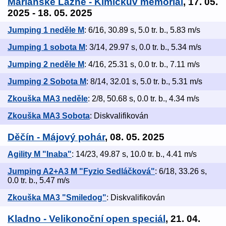
Mariánské Lázně - Kimíčkův memoriál
, 17. 05.
2025 - 18. 05. 2025
Jumping 1 neděle M
: 6/16, 30.89 s, 5.0 tr. b., 5.83 m/s
Jumping 1 sobota M
: 3/14, 29.97 s, 0.0 tr. b., 5.34 m/s
Jumping 2 neděle M
: 4/16, 25.31 s, 0.0 tr. b., 7.11 m/s
Jumping 2 Sobota M
: 8/14, 32.01 s, 5.0 tr. b., 5.31 m/s
Zkouška MA3 neděle
: 2/8, 50.68 s, 0.0 tr. b., 4.34 m/s
Zkouška MA3 Sobota
: Diskvalifikován
Děčín - Májový pohár
, 08. 05. 2025
Agility M "Inaba"
: 14/23, 49.87 s, 10.0 tr. b., 4.41 m/s
Jumping A2+A3 M "Fyzio Sedláčková"
: 6/18, 33.26 s,
0.0 tr. b., 5.47 m/s
Zkouška MA3 "Smiledog"
: Diskvalifikován
Kladno - Velikonoční open speciál
, 21. 04.