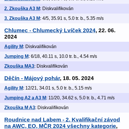
2. Zkouška A3 M
: Diskvalifikován
3. Zkouška A3 M
: 4/5, 35.91 s, 5.0 tr. b., 5.35 m/s
Chlumec - Chlumecký Lvíček 2024
, 22. 06.
2024
Agility M
: Diskvalifikován
Jumping M
: 6/18, 40.11 s, 10.0 tr. b., 4.54 m/s
Zkouška MA3
: Diskvalifikován
Děčín - Májový pohár
, 18. 05. 2024
Agility M
: 12/21, 34.01 s, 5.0 tr. b., 5.15 m/s
Jumping A2 a A3 M
: 11/20, 34.62 s, 5.0 tr. b., 4.71 m/s
Zkouška M A3
: Diskvalifikován
Roudnice nad Labem - 2. Kvalifikační závod
na AWC, EO, MČR 2024 všechny kategorie
,