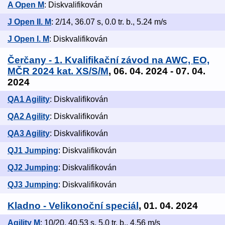
A Open M
: Diskvalifikován
J Open II. M
: 2/14, 36.07 s, 0.0 tr. b., 5.24 m/s
J Open I. M
: Diskvalifikován
Čerčany - 1. Kvalifikační závod na AWC, EO,
MČR 2024 kat. XS/S/M
, 06. 04. 2024 - 07. 04.
2024
QA1 Agility
: Diskvalifikován
QA2 Agility
: Diskvalifikován
QA3 Agility
: Diskvalifikován
QJ1 Jumping
: Diskvalifikován
QJ2 Jumping
: Diskvalifikován
QJ3 Jumping
: Diskvalifikován
Kladno - Velikonoční speciál
, 01. 04. 2024
Agility M
: 10/20, 40.53 s, 5.0 tr. b., 4.56 m/s