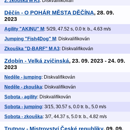
2. zkouška M A3
: Diskvalifikován
Děčín - O POHÁR MĚSTA DĚČÍNA
, 28. 09.
2023
Agility "AKINU" M
: 5/29, 47.52 s, 0.0 tr. b., 4.63 m/s
Jumping "Fish4Dog" M
: Diskvalifikován
Zkouška "D-BARF" M A3
: Diskvalifikován
Zdobín - Velká zvičinská
, 23. 09. 2023 - 24. 09.
2023
Neděle - jumping
: Diskvalifikován
Neděle - zkouška
: Diskvalifikován
Sobota - agility
: Diskvalifikován
Sobota - jumping
: 3/15, 30.57 s, 0.0 tr. b., 5.0 m/s
Sobota - zkouška
: 3/7, 44.37 s, 5.0 tr. b., 4.82 m/s
Trutnov - Mistrovství České republiky
, 09. 09.