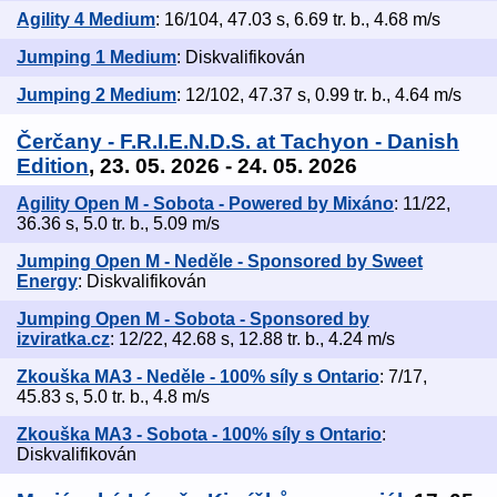
Agility 4 Medium
: 16/104, 47.03 s, 6.69 tr. b., 4.68 m/s
Jumping 1 Medium
: Diskvalifikován
Jumping 2 Medium
: 12/102, 47.37 s, 0.99 tr. b., 4.64 m/s
Čerčany - F.R.I.E.N.D.S. at Tachyon - Danish
Edition
, 23. 05. 2026 - 24. 05. 2026
Agility Open M - Sobota - Powered by Mixáno
: 11/22,
36.36 s, 5.0 tr. b., 5.09 m/s
Jumping Open M - Neděle - Sponsored by Sweet
Energy
: Diskvalifikován
Jumping Open M - Sobota - Sponsored by
izviratka.cz
: 12/22, 42.68 s, 12.88 tr. b., 4.24 m/s
Zkouška MA3 - Neděle - 100% síly s Ontario
: 7/17,
45.83 s, 5.0 tr. b., 4.8 m/s
Zkouška MA3 - Sobota - 100% síly s Ontario
:
Diskvalifikován