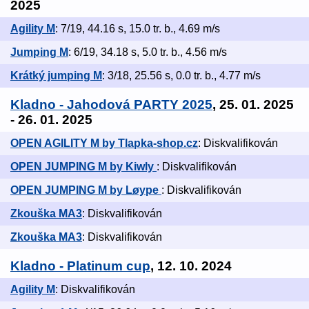
2025
Agility M
: 7/19, 44.16 s, 15.0 tr. b., 4.69 m/s
Jumping M
: 6/19, 34.18 s, 5.0 tr. b., 4.56 m/s
Krátký jumping M
: 3/18, 25.56 s, 0.0 tr. b., 4.77 m/s
Kladno - Jahodová PARTY 2025
, 25. 01. 2025
- 26. 01. 2025
OPEN AGILITY M by Tlapka-shop.cz
: Diskvalifikován
OPEN JUMPING M by Kiwly
: Diskvalifikován
OPEN JUMPING M by Løype
: Diskvalifikován
Zkouška MA3
: Diskvalifikován
Zkouška MA3
: Diskvalifikován
Kladno - Platinum cup
, 12. 10. 2024
Agility M
: Diskvalifikován