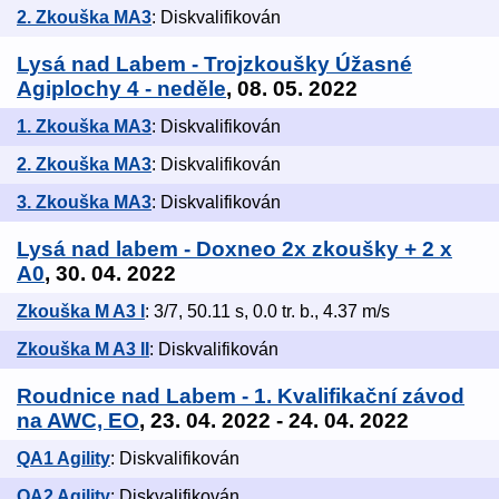
2. Zkouška MA3
: Diskvalifikován
Lysá nad Labem - Trojzkoušky Úžasné
Agiplochy 4 - neděle
, 08. 05. 2022
1. Zkouška MA3
: Diskvalifikován
2. Zkouška MA3
: Diskvalifikován
3. Zkouška MA3
: Diskvalifikován
Lysá nad labem - Doxneo 2x zkoušky + 2 x
A0
, 30. 04. 2022
Zkouška M A3 I
: 3/7, 50.11 s, 0.0 tr. b., 4.37 m/s
Zkouška M A3 II
: Diskvalifikován
Roudnice nad Labem - 1. Kvalifikační závod
na AWC, EO
, 23. 04. 2022 - 24. 04. 2022
QA1 Agility
: Diskvalifikován
QA2 Agility
: Diskvalifikován