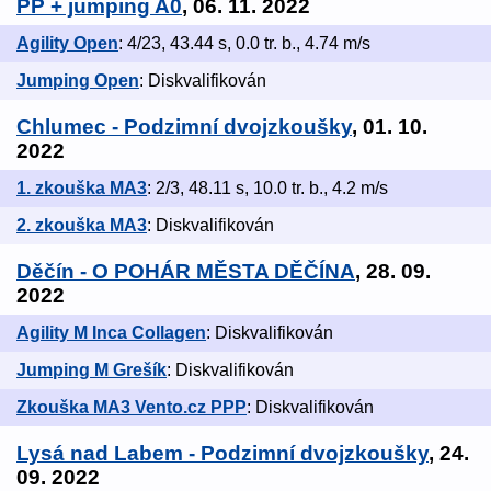
PP + jumping A0
, 06. 11. 2022
Agility Open
: 4/23, 43.44 s, 0.0 tr. b., 4.74 m/s
Jumping Open
: Diskvalifikován
Chlumec - Podzimní dvojzkoušky
, 01. 10.
2022
1. zkouška MA3
: 2/3, 48.11 s, 10.0 tr. b., 4.2 m/s
2. zkouška MA3
: Diskvalifikován
Děčín - O POHÁR MĚSTA DĚČÍNA
, 28. 09.
2022
Agility M Inca Collagen
: Diskvalifikován
Jumping M Grešík
: Diskvalifikován
Zkouška MA3 Vento.cz PPP
: Diskvalifikován
Lysá nad Labem - Podzimní dvojzkoušky
, 24.
09. 2022