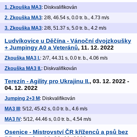
1. Zkouška MA3
: Diskvalifikován
2. Zkouška MA3
: 2/8, 46.54 s, 0.0 tr. b., 4.73 m/s
3. Zkouška MA3
: 2/8, 51.37 s, 5.0 tr. b., 4.2 m/s
Ludvíkovice u Děčína - Vánoční dvojzkoušky
+ Jumpingy A0 a Veteránů
, 11. 12. 2022
Zkouška MA3 I.
: 2/7, 44.31 s, 0.0 tr. b., 4.06 m/s
Zkouška MA3 II.
: Diskvalifikován
Terezín - Agility pro Ukrajinu II.
, 03. 12. 2022 -
04. 12. 2022
Jumping 2+3 M
: Diskvalifikován
MA3 III
: 5/12, 45.42 s, 0.0 tr. b., 4.6 m/s
MA3 IV
: 5/12, 44.46 s, 0.0 tr. b., 4.54 m/s
Osenice - Mistrovství ČR kříženců a psů bez