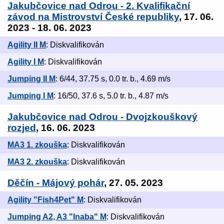
Jakubčovice nad Odrou - 2. Kvalifikační
závod na Mistrovství České republiky
, 17. 06.
2023 - 18. 06. 2023
Agility II M
: Diskvalifikován
Agility I M
: Diskvalifikován
Jumping II M
: 6/44, 37.75 s, 0.0 tr. b., 4.69 m/s
Jumping I M
: 16/50, 37.6 s, 5.0 tr. b., 4.87 m/s
Jakubčovice nad Odrou - Dvojzkouškový
rozjed
, 16. 06. 2023
MA3 1. zkouška
: Diskvalifikován
MA3 2. zkouška
: Diskvalifikován
Děčín - Májový pohár
, 27. 05. 2023
Agility "Fish4Pet" M
: Diskvalifikován
Jumping A2, A3 "Inaba" M
: Diskvalifikován