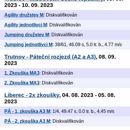
2023 - 10. 09. 2023
Agility družstev M
: Diskvalifikován
Agility jednotlivci M
: Diskvalifikován
Jumping družstev M
: Diskvalifikován
Jumping jednotlivci M
: 38/61, 46.09 s, 5.0 tr. b., 4.77 m/s
Trutnov - Páteční rozjezd (A2 a A3)
, 08. 09.
2023
1. Zkouška MA3
: Diskvalifikován
2. Zkouška MA3
: Diskvalifikován
Liberec - 2x zkoušky
, 04. 08. 2023 - 05. 08.
2023
PÁ - 1. zkouška A3 M
: 1/4, 49.47 s, 0.0 tr. b., 4.45 m/s
PÁ - 2. zkouška A3 M
: Diskvalifikován