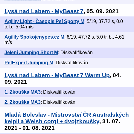
Lysá nad Labem - MyBeast 7
, 05. 09. 2021
Agility Light - Časopis Psí Sporty M
: 5/19, 37.72 s, 0.0
tr. b., 5.04 m/s
Agility Spokojenypes.cz M
: 6/19, 47.72 s, 5.0 tr. b., 4.61
m/s
Jelení Jumping Short M
: Diskvalifikován
PetExpert Jumping M
: Diskvalifikován
Lysá nad Labem - MyBeast 7 Warm Up
, 04.
09. 2021
1. Zkouška MA3
: Diskvalifikován
2. Zkouška MA3
: Diskvalifikován
Mladá Boleslav - Mistrovství ČR Australských
kelpií a Welsh corgi + dvojzkoušky
, 31. 07.
2021 - 01. 08. 2021